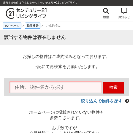
該当する物件は存在しません｜センチュリー21リビングライフ
検索
お知らせ
TOPページ
>
物件検索
>
-
ご成約済み
該当する物件は存在しません
お探しの物件はご成約済みとなっております。
下記にて再検索をお願いたします。
検索
絞り込んで物件を探す
ホームページに掲載されていない物件も
多数ございます。
お手数ですが、
会員登録フォームよりお問合せ下さい。