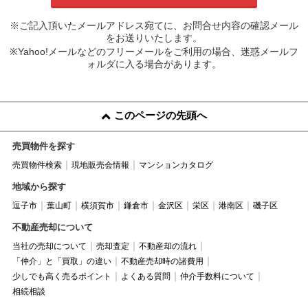
※ご記入頂いたメールアドレス宛てに、お問合せ内容の確認メール
をお送りいたします。
※Yahoo!メールなどのフリーメールをご利用の場合、迷惑メールフ
ォルダに入る場合があります。
このページの先頭へ
売買物件を探す
売買物件検索
現地販売会情報
マンションカタログ
地域から探す
逗子市
葉山町
横須賀市
鎌倉市
金沢区
栄区
港南区
磯子区
不動産売却について
当社の売却について
売却査定
不動産却の流れ
「仲介」と「買取」の違い
不動産売却時の諸費用
少しでも高く売るポイント
よくある質問
仲介手数料について
相続相談