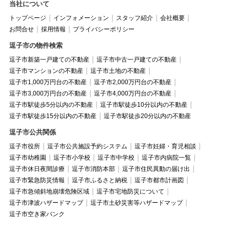
当社について
トップページ
インフォメーション
スタッフ紹介
会社概要
お問合せ
採用情報
プライバシーポリシー
逗子市の物件検索
逗子市新築一戸建ての不動産
逗子市中古一戸建ての不動産
逗子市マンションの不動産
逗子市土地の不動産
逗子市1,000万円台の不動産
逗子市2,000万円台の不動産
逗子市3,000万円台の不動産
逗子市4,000万円台の不動産
逗子市駅徒歩5分以内の不動産
逗子市駅徒歩10分以内の不動産
逗子市駅徒歩15分以内の不動産
逗子市駅徒歩20分以内の不動産
逗子市公共関係
逗子市役所
逗子市公共施設予約システム
逗子市妊婦・育児相談
逗子市幼稚園
逗子市小学校
逗子市中学校
逗子市内病院一覧
逗子市休日夜間診療
逗子市消防本部
逗子市住民異動の届け出
逗子市緊急防災情報
逗子市ふるさと納税
逗子市都市計画図
逗子市急傾斜地崩壊危険区域
逗子市宅地防災について
逗子市津波ハザードマップ
逗子市土砂災害等ハザードマップ
逗子市空き家バンク