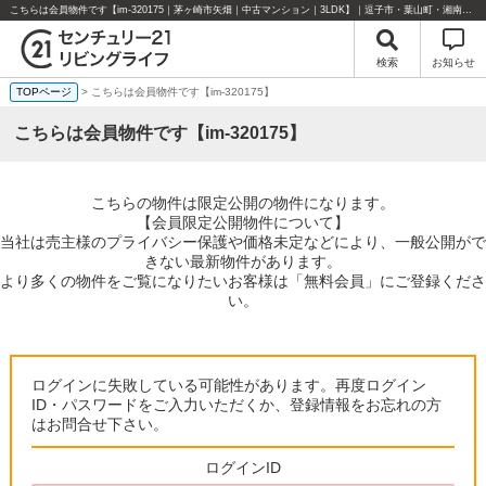
こちらは会員物件です【im-320175｜茅ヶ崎市矢畑｜中古マンション｜3LDK】｜逗子市・葉山町・湘南エリアの不動産のことならセンチュリー21リビングライフにお任せください！
検索
お知らせ
TOPページ
> こちらは会員物件です【im-320175】
こちらは会員物件です【im-320175】
こちらの物件は限定公開の物件になります。
【会員限定公開物件について】
当社は売主様のプライバシー保護や価格未定などにより、一般公開がで
きない最新物件があります。
より多くの物件をご覧になりたいお客様は「無料会員」にご登録くださ
い。
ログインに失敗している可能性があります。再度ログイン
ID・パスワードをご入力いただくか、登録情報をお忘れの方
はお問合せ下さい。
ログインID