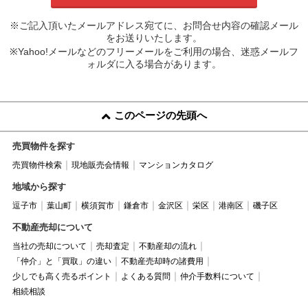
※ご記入頂いたメールアドレス宛てに、お問合せ内容の確認メール
をお送りいたします。
※Yahoo!メールなどのフリーメールをご利用の場合、迷惑メールフ
ォルダに入る場合があります。
このページの先頭へ
売買物件を探す
売買物件検索
現地販売会情報
マンションカタログ
地域から探す
逗子市
葉山町
横須賀市
鎌倉市
金沢区
栄区
港南区
磯子区
不動産売却について
当社の売却について
売却査定
不動産却の流れ
「仲介」と「買取」の違い
不動産売却時の諸費用
少しでも高く売るポイント
よくある質問
仲介手数料について
相続相談