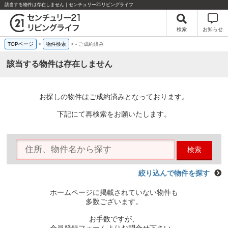
該当する物件は存在しません｜センチュリー21リビングライフ
検索
お知らせ
TOPページ
>
物件検索
>
-
ご成約済み
該当する物件は存在しません
お探しの物件はご成約済みとなっております。
下記にて再検索をお願いたします。
検索
絞り込んで物件を探す
ホームページに掲載されていない物件も
多数ございます。
お手数ですが、
会員登録フォームよりお問合せ下さい。