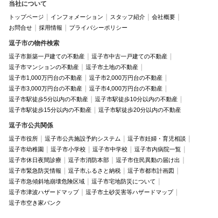
当社について
トップページ
インフォメーション
スタッフ紹介
会社概要
お問合せ
採用情報
プライバシーポリシー
逗子市の物件検索
逗子市新築一戸建ての不動産
逗子市中古一戸建ての不動産
逗子市マンションの不動産
逗子市土地の不動産
逗子市1,000万円台の不動産
逗子市2,000万円台の不動産
逗子市3,000万円台の不動産
逗子市4,000万円台の不動産
逗子市駅徒歩5分以内の不動産
逗子市駅徒歩10分以内の不動産
逗子市駅徒歩15分以内の不動産
逗子市駅徒歩20分以内の不動産
逗子市公共関係
逗子市役所
逗子市公共施設予約システム
逗子市妊婦・育児相談
逗子市幼稚園
逗子市小学校
逗子市中学校
逗子市内病院一覧
逗子市休日夜間診療
逗子市消防本部
逗子市住民異動の届け出
逗子市緊急防災情報
逗子市ふるさと納税
逗子市都市計画図
逗子市急傾斜地崩壊危険区域
逗子市宅地防災について
逗子市津波ハザードマップ
逗子市土砂災害等ハザードマップ
逗子市空き家バンク