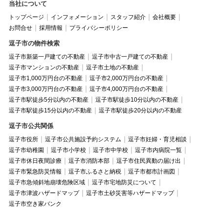
当社について
トップページ
インフォメーション
スタッフ紹介
会社概要
お問合せ
採用情報
プライバシーポリシー
逗子市の物件検索
逗子市新築一戸建ての不動産
逗子市中古一戸建ての不動産
逗子市マンションの不動産
逗子市土地の不動産
逗子市1,000万円台の不動産
逗子市2,000万円台の不動産
逗子市3,000万円台の不動産
逗子市4,000万円台の不動産
逗子市駅徒歩5分以内の不動産
逗子市駅徒歩10分以内の不動産
逗子市駅徒歩15分以内の不動産
逗子市駅徒歩20分以内の不動産
逗子市公共関係
逗子市役所
逗子市公共施設予約システム
逗子市妊婦・育児相談
逗子市幼稚園
逗子市小学校
逗子市中学校
逗子市内病院一覧
逗子市休日夜間診療
逗子市消防本部
逗子市住民異動の届け出
逗子市緊急防災情報
逗子市ふるさと納税
逗子市都市計画図
逗子市急傾斜地崩壊危険区域
逗子市宅地防災について
逗子市津波ハザードマップ
逗子市土砂災害等ハザードマップ
逗子市空き家バンク