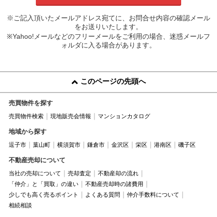
※ご記入頂いたメールアドレス宛てに、お問合せ内容の確認メール
をお送りいたします。
※Yahoo!メールなどのフリーメールをご利用の場合、迷惑メールフ
ォルダに入る場合があります。
このページの先頭へ
売買物件を探す
売買物件検索
現地販売会情報
マンションカタログ
地域から探す
逗子市
葉山町
横須賀市
鎌倉市
金沢区
栄区
港南区
磯子区
不動産売却について
当社の売却について
売却査定
不動産却の流れ
「仲介」と「買取」の違い
不動産売却時の諸費用
少しでも高く売るポイント
よくある質問
仲介手数料について
相続相談