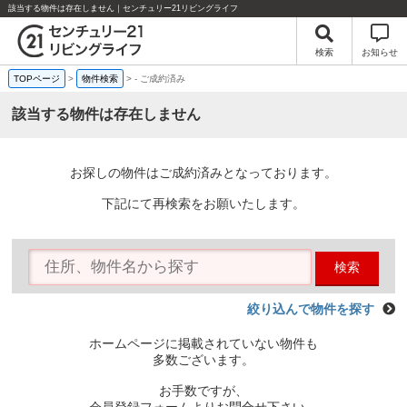
該当する物件は存在しません｜センチュリー21リビングライフ
検索
お知らせ
TOPページ
>
物件検索
>
-
ご成約済み
該当する物件は存在しません
お探しの物件はご成約済みとなっております。
下記にて再検索をお願いたします。
検索
絞り込んで物件を探す
ホームページに掲載されていない物件も
多数ございます。
お手数ですが、
会員登録フォームよりお問合せ下さい。