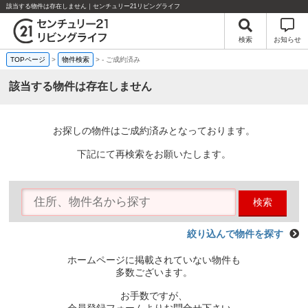
該当する物件は存在しません｜センチュリー21リビングライフ
検索
お知らせ
TOPページ
>
物件検索
>
-
ご成約済み
該当する物件は存在しません
お探しの物件はご成約済みとなっております。
下記にて再検索をお願いたします。
検索
絞り込んで物件を探す
ホームページに掲載されていない物件も
多数ございます。
お手数ですが、
会員登録フォームよりお問合せ下さい。