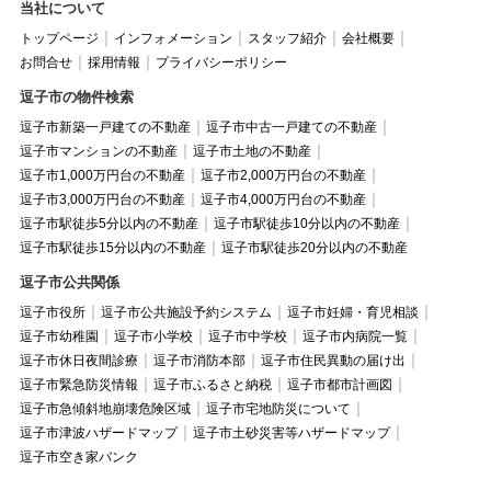
当社について
トップページ
インフォメーション
スタッフ紹介
会社概要
お問合せ
採用情報
プライバシーポリシー
逗子市の物件検索
逗子市新築一戸建ての不動産
逗子市中古一戸建ての不動産
逗子市マンションの不動産
逗子市土地の不動産
逗子市1,000万円台の不動産
逗子市2,000万円台の不動産
逗子市3,000万円台の不動産
逗子市4,000万円台の不動産
逗子市駅徒歩5分以内の不動産
逗子市駅徒歩10分以内の不動産
逗子市駅徒歩15分以内の不動産
逗子市駅徒歩20分以内の不動産
逗子市公共関係
逗子市役所
逗子市公共施設予約システム
逗子市妊婦・育児相談
逗子市幼稚園
逗子市小学校
逗子市中学校
逗子市内病院一覧
逗子市休日夜間診療
逗子市消防本部
逗子市住民異動の届け出
逗子市緊急防災情報
逗子市ふるさと納税
逗子市都市計画図
逗子市急傾斜地崩壊危険区域
逗子市宅地防災について
逗子市津波ハザードマップ
逗子市土砂災害等ハザードマップ
逗子市空き家バンク