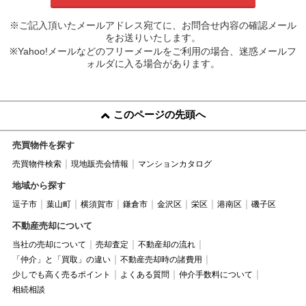
※ご記入頂いたメールアドレス宛てに、お問合せ内容の確認メール
をお送りいたします。
※Yahoo!メールなどのフリーメールをご利用の場合、迷惑メールフ
ォルダに入る場合があります。
このページの先頭へ
売買物件を探す
売買物件検索
現地販売会情報
マンションカタログ
地域から探す
逗子市
葉山町
横須賀市
鎌倉市
金沢区
栄区
港南区
磯子区
不動産売却について
当社の売却について
売却査定
不動産却の流れ
「仲介」と「買取」の違い
不動産売却時の諸費用
少しでも高く売るポイント
よくある質問
仲介手数料について
相続相談