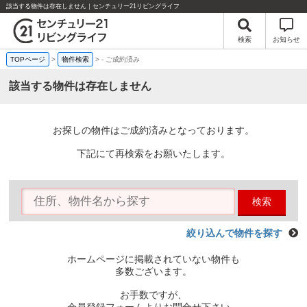
該当する物件は存在しません｜センチュリー21リビングライフ
検索
お知らせ
TOPページ
>
物件検索
>
-
ご成約済み
該当する物件は存在しません
お探しの物件はご成約済みとなっております。
下記にて再検索をお願いたします。
検索
絞り込んで物件を探す
ホームページに掲載されていない物件も
多数ございます。
お手数ですが、
会員登録フォームよりお問合せ下さい。