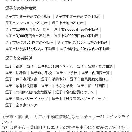
逗子市の物件検索
逗子市新築一戸建ての不動産
逗子市中古一戸建ての不動産
逗子市マンションの不動産
逗子市土地の不動産
逗子市1,000万円台の不動産
逗子市2,000万円台の不動産
逗子市3,000万円台の不動産
逗子市4,000万円台の不動産
逗子市駅徒歩5分以内の不動産
逗子市駅徒歩10分以内の不動産
逗子市駅徒歩15分以内の不動産
逗子市駅徒歩20分以内の不動産
逗子市公共関係
逗子市役所
逗子市公共施設予約システム
逗子市妊婦・育児相談
逗子市幼稚園
逗子市小学校
逗子市中学校
逗子市内病院一覧
逗子市休日夜間診療
逗子市消防本部
逗子市住民異動の届け出
逗子市緊急防災情報
逗子市ふるさと納税
逗子市都市計画図
逗子市急傾斜地崩壊危険区域
逗子市宅地防災について
逗子市津波ハザードマップ
逗子市土砂災害等ハザードマップ
逗子市空き家バンク
逗子市・葉山町エリアの不動産情報ならセンチュリー21リビングライ
フへ！
当社は逗子市・葉山町周辺エリアの物件を中心に不動産のご紹介をし