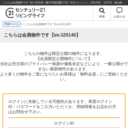
こちらは会員物件です【im-320146｜藤沢市鵠沼橘1丁目｜中古マンション｜3SLDK】｜逗子市・葉山町・湘南エリアの不動産のことならセンチュリー21リビングライフにお任せください！
検索
お知らせ
TOPページ
> こちらは会員物件です【im-320146】
こちらは会員物件です【im-320146】
こちらの物件は限定公開の物件になります。
【会員限定公開物件について】
当社は売主様のプライバシー保護や価格未定などにより、一般公開がで
きない最新物件があります。
より多くの物件をご覧になりたいお客様は「無料会員」にご登録くださ
い。
ログインに失敗している可能性があります。再度ログイン
ID・パスワードをご入力いただくか、登録情報をお忘れの方
はお問合せ下さい。
ログインID