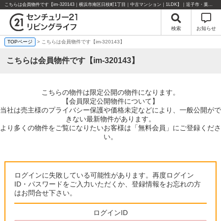
こちらは会員物件です【im-320143｜横浜市南区日枝町1丁目｜中古マンション｜1LDK】｜逗子市・葉山町・湘南エリアの不動産のことならセンチュリー21リビングライフにお任せください！
検索
お知らせ
TOPページ
> こちらは会員物件です【im-320143】
こちらは会員物件です【im-320143】
こちらの物件は限定公開の物件になります。
【会員限定公開物件について】
当社は売主様のプライバシー保護や価格未定などにより、一般公開がで
きない最新物件があります。
より多くの物件をご覧になりたいお客様は「無料会員」にご登録くださ
い。
ログインに失敗している可能性があります。再度ログイン
ID・パスワードをご入力いただくか、登録情報をお忘れの方
はお問合せ下さい。
ログインID