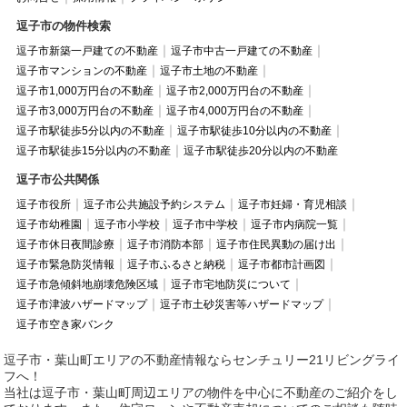
逗子市の物件検索
逗子市新築一戸建ての不動産
逗子市中古一戸建ての不動産
逗子市マンションの不動産
逗子市土地の不動産
逗子市1,000万円台の不動産
逗子市2,000万円台の不動産
逗子市3,000万円台の不動産
逗子市4,000万円台の不動産
逗子市駅徒歩5分以内の不動産
逗子市駅徒歩10分以内の不動産
逗子市駅徒歩15分以内の不動産
逗子市駅徒歩20分以内の不動産
逗子市公共関係
逗子市役所
逗子市公共施設予約システム
逗子市妊婦・育児相談
逗子市幼稚園
逗子市小学校
逗子市中学校
逗子市内病院一覧
逗子市休日夜間診療
逗子市消防本部
逗子市住民異動の届け出
逗子市緊急防災情報
逗子市ふるさと納税
逗子市都市計画図
逗子市急傾斜地崩壊危険区域
逗子市宅地防災について
逗子市津波ハザードマップ
逗子市土砂災害等ハザードマップ
逗子市空き家バンク
逗子市・葉山町エリアの不動産情報ならセンチュリー21リビングライ
フへ！
当社は逗子市・葉山町周辺エリアの物件を中心に不動産のご紹介をし