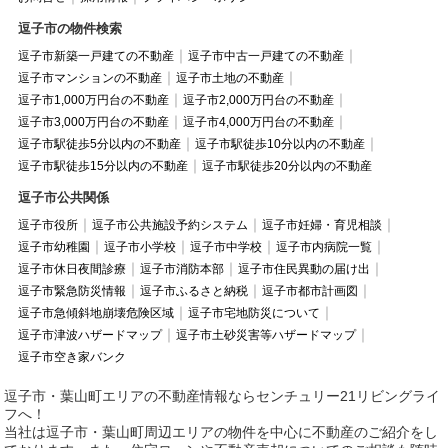
逗子市の物件検索
逗子市新築一戸建ての不動産
逗子市中古一戸建ての不動産
逗子市マンションの不動産
逗子市土地の不動産
逗子市1,000万円台の不動産
逗子市2,000万円台の不動産
逗子市3,000万円台の不動産
逗子市4,000万円台の不動産
逗子市駅徒歩5分以内の不動産
逗子市駅徒歩10分以内の不動産
逗子市駅徒歩15分以内の不動産
逗子市駅徒歩20分以内の不動産
逗子市公共関係
逗子市役所
逗子市公共施設予約システム
逗子市妊婦・育児相談
逗子市幼稚園
逗子市小学校
逗子市中学校
逗子市内病院一覧
逗子市休日夜間診療
逗子市消防本部
逗子市住民異動の届け出
逗子市緊急防災情報
逗子市ふるさと納税
逗子市都市計画図
逗子市急傾斜地崩壊危険区域
逗子市宅地防災について
逗子市津波ハザードマップ
逗子市土砂災害等ハザードマップ
逗子市空き家バンク
逗子市・葉山町エリアの不動産情報ならセンチュリー21リビングライ
フへ！
当社は逗子市・葉山町周辺エリアの物件を中心に不動産のご紹介をし