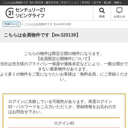
こちらは会員物件です【im-320138｜藤沢市川名｜中古マンション｜3LDK】｜逗子市・葉山町・湘南エリアの不動産のことならセンチュリー21リビングライフにお任せください！
検索
お知らせ
TOPページ
> こちらは会員物件です【im-320138】
こちらは会員物件です【im-320138】
こちらの物件は限定公開の物件になります。
【会員限定公開物件について】
当社は売主様のプライバシー保護や価格未定などにより、一般公開がで
きない最新物件があります。
より多くの物件をご覧になりたいお客様は「無料会員」にご登録くださ
い。
ログインに失敗している可能性があります。再度ログイン
ID・パスワードをご入力いただくか、登録情報をお忘れの方
はお問合せ下さい。
ログインID