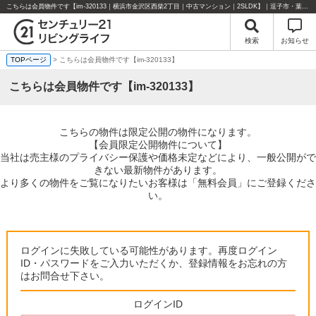
こちらは会員物件です【im-320133｜横浜市金沢区西柴2丁目｜中古マンション｜2SLDK】｜逗子市・葉山町・湘南エリアの不動産のことならセンチュリー21リビングライフにお任せください！
検索
お知らせ
TOPページ
> こちらは会員物件です【im-320133】
こちらは会員物件です【im-320133】
こちらの物件は限定公開の物件になります。
【会員限定公開物件について】
当社は売主様のプライバシー保護や価格未定などにより、一般公開がで
きない最新物件があります。
より多くの物件をご覧になりたいお客様は「無料会員」にご登録くださ
い。
ログインに失敗している可能性があります。再度ログイン
ID・パスワードをご入力いただくか、登録情報をお忘れの方
はお問合せ下さい。
ログインID