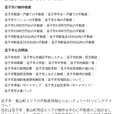
逗子市の物件検索
逗子市新築一戸建ての不動産
逗子市中古一戸建ての不動産
逗子市マンションの不動産
逗子市土地の不動産
逗子市1,000万円台の不動産
逗子市2,000万円台の不動産
逗子市3,000万円台の不動産
逗子市4,000万円台の不動産
逗子市駅徒歩5分以内の不動産
逗子市駅徒歩10分以内の不動産
逗子市駅徒歩15分以内の不動産
逗子市駅徒歩20分以内の不動産
逗子市公共関係
逗子市役所
逗子市公共施設予約システム
逗子市妊婦・育児相談
逗子市幼稚園
逗子市小学校
逗子市中学校
逗子市内病院一覧
逗子市休日夜間診療
逗子市消防本部
逗子市住民異動の届け出
逗子市緊急防災情報
逗子市ふるさと納税
逗子市都市計画図
逗子市急傾斜地崩壊危険区域
逗子市宅地防災について
逗子市津波ハザードマップ
逗子市土砂災害等ハザードマップ
逗子市空き家バンク
逗子市・葉山町エリアの不動産情報ならセンチュリー21リビングライ
フへ！
当社は逗子市・葉山町周辺エリアの物件を中心に不動産のご紹介をし