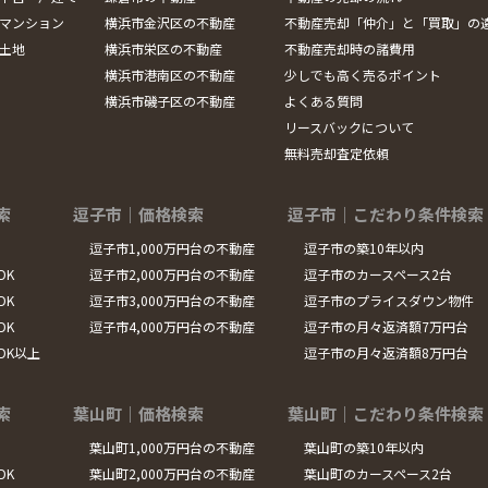
マンション
横浜市金沢区の不動産
不動産売却「仲介」と「買取」の
土地
横浜市栄区の不動産
不動産売却時の諸費用
横浜市港南区の不動産
少しでも高く売るポイント
横浜市磯子区の不動産
よくある質問
リースバックについて
無料売却査定依頼
索
逗子市｜価格検索
逗子市｜こだわり条件検索
逗子市1,000万円台の不動産
逗子市の築10年以内
DK
逗子市2,000万円台の不動産
逗子市のカースペース2台
DK
逗子市3,000万円台の不動産
逗子市のプライスダウン物件
DK
逗子市4,000万円台の不動産
逗子市の月々返済額7万円台
LDK以上
逗子市の月々返済額8万円台
索
葉山町｜価格検索
葉山町｜こだわり条件検索
葉山町1,000万円台の不動産
葉山町の築10年以内
DK
葉山町2,000万円台の不動産
葉山町のカースペース2台