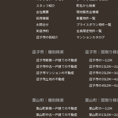
スタッフ紹介
町名から検索
会社概要
現地販売会情報
採用情報
新着物件一覧
お問合せ
プライスダウン物件一覧
来店予約
会員限定物件一覧
逗子市の街紹介
マンションカタログ
逗子市｜種別検索
逗子市｜間取り検
逗子市新築一戸建ての不動産
逗子市の～1LDK
逗子市中古一戸建ての不動産
逗子市の1SLDK～2L
逗子市マンションの不動産
逗子市の2SLDK～3L
逗子市土地の不動産
逗子市の3SLDK～4L
逗子市の4SLDK～5
葉山町｜種別検索
葉山町｜間取り検
葉山町新築一戸建ての不動産
葉山町の～1LDK
葉山町中古一戸建ての不動産
葉山町の1SLDK～2L