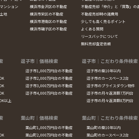
マンション
横浜市金沢区の不動産
不動産売却「仲介」と「買取」の
土地
横浜市栄区の不動産
不動産売却時の諸費用
横浜市港南区の不動産
少しでも高く売るポイント
横浜市磯子区の不動産
よくある質問
リースバックについて
無料売却査定依頼
索
逗子市｜価格検索
逗子市｜こだわり条件検索
逗子市1,000万円台の不動産
逗子市の築10年以内
DK
逗子市2,000万円台の不動産
逗子市のカースペース2台
DK
逗子市3,000万円台の不動産
逗子市のプライスダウン物件
DK
逗子市4,000万円台の不動産
逗子市の月々返済額7万円台
LDK以上
逗子市の月々返済額8万円台
索
葉山町｜価格検索
葉山町｜こだわり条件検索
葉山町1,000万円台の不動産
葉山町の築10年以内
DK
葉山町2,000万円台の不動産
葉山町のカースペース2台