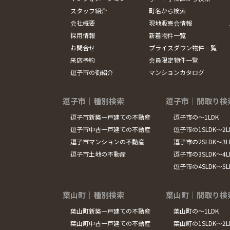
スタッフ紹介
町名から検索
会社概要
現地販売会情報
採用情報
新着物件一覧
お問合せ
プライスダウン物件一覧
来店予約
会員限定物件一覧
逗子市の街紹介
マンションカタログ
逗子市｜種別検索
逗子市｜間取り検
逗子市新築一戸建ての不動産
逗子市の～1LDK
逗子市中古一戸建ての不動産
逗子市の1SLDK～2L
逗子市マンションの不動産
逗子市の2SLDK～3L
逗子市土地の不動産
逗子市の3SLDK～4L
逗子市の4SLDK～5
葉山町｜種別検索
葉山町｜間取り検
葉山町新築一戸建ての不動産
葉山町の～1LDK
葉山町中古一戸建ての不動産
葉山町の1SLDK～2L