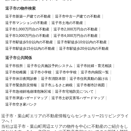
逗子市の物件検索
逗子市新築一戸建ての不動産
逗子市中古一戸建ての不動産
逗子市マンションの不動産
逗子市土地の不動産
逗子市1,000万円台の不動産
逗子市2,000万円台の不動産
逗子市3,000万円台の不動産
逗子市4,000万円台の不動産
逗子市駅徒歩5分以内の不動産
逗子市駅徒歩10分以内の不動産
逗子市駅徒歩15分以内の不動産
逗子市駅徒歩20分以内の不動産
逗子市公共関係
逗子市役所
逗子市公共施設予約システム
逗子市妊婦・育児相談
逗子市幼稚園
逗子市小学校
逗子市中学校
逗子市内病院一覧
逗子市休日夜間診療
逗子市消防本部
逗子市住民異動の届け出
逗子市緊急防災情報
逗子市ふるさと納税
逗子市都市計画図
逗子市急傾斜地崩壊危険区域
逗子市宅地防災について
逗子市津波ハザードマップ
逗子市土砂災害等ハザードマップ
逗子市空き家バンク
逗子市・葉山町エリアの不動産情報ならセンチュリー21リビングライ
フへ！
当社は逗子市・葉山町周辺エリアの物件を中心に不動産のご紹介をし