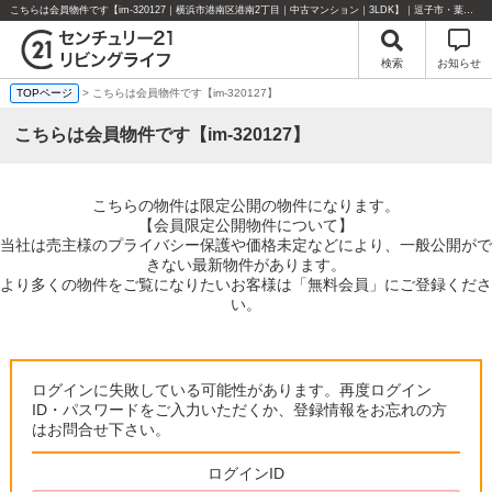
こちらは会員物件です【im-320127｜横浜市港南区港南2丁目｜中古マンション｜3LDK】｜逗子市・葉山町・湘南エリアの不動産のことならセンチュリー21リビングライフにお任せください！
検索
お知らせ
TOPページ
> こちらは会員物件です【im-320127】
こちらは会員物件です【im-320127】
こちらの物件は限定公開の物件になります。
【会員限定公開物件について】
当社は売主様のプライバシー保護や価格未定などにより、一般公開がで
きない最新物件があります。
より多くの物件をご覧になりたいお客様は「無料会員」にご登録くださ
い。
ログインに失敗している可能性があります。再度ログイン
ID・パスワードをご入力いただくか、登録情報をお忘れの方
はお問合せ下さい。
ログインID