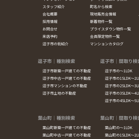
スタッフ紹介
町名から検索
会社概要
現地販売会情報
採用情報
新着物件一覧
お問合せ
プライスダウン物件一覧
来店予約
会員限定物件一覧
逗子市の街紹介
マンションカタログ
逗子市｜種別検索
逗子市｜間取り検
逗子市新築一戸建ての不動産
逗子市の～1LDK
逗子市中古一戸建ての不動産
逗子市の1SLDK～2L
逗子市マンションの不動産
逗子市の2SLDK～3L
逗子市土地の不動産
逗子市の3SLDK～4L
逗子市の4SLDK～5
葉山町｜種別検索
葉山町｜間取り検
葉山町新築一戸建ての不動産
葉山町の～1LDK
葉山町中古一戸建ての不動産
葉山町の1SLDK～2L