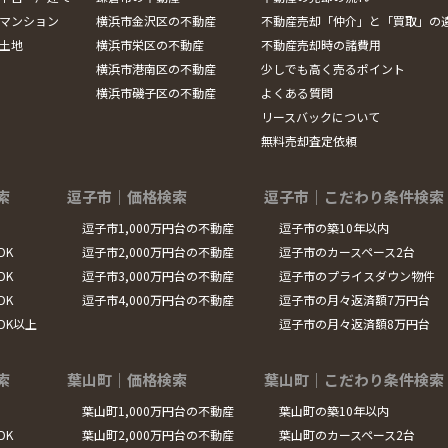
マンション
横浜市金沢区の不動産
不動産売却「仲介」と「買取」の
土地
横浜市栄区の不動産
不動産売却時の諸費用
横浜市港南区の不動産
少しでも高く売るポイント
横浜市磯子区の不動産
よくある質問
リースバックについて
無料売却査定依頼
索
逗子市｜価格検索
逗子市｜こだわり条件検索
逗子市1,000万円台の不動産
逗子市の築10年以内
DK
逗子市2,000万円台の不動産
逗子市のカースペース2台
DK
逗子市3,000万円台の不動産
逗子市のプライスダウン物件
DK
逗子市4,000万円台の不動産
逗子市の月々返済額7万円台
LDK以上
逗子市の月々返済額8万円台
索
葉山町｜価格検索
葉山町｜こだわり条件検索
葉山町1,000万円台の不動産
葉山町の築10年以内
DK
葉山町2,000万円台の不動産
葉山町のカースペース2台