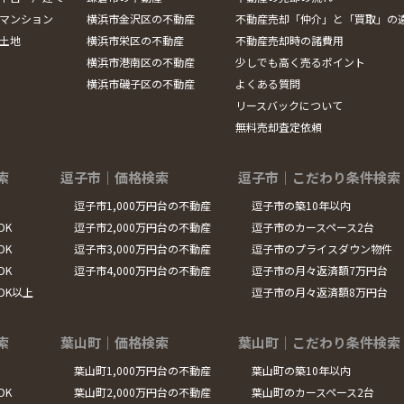
マンション
横浜市金沢区の不動産
不動産売却「仲介」と「買取」の
土地
横浜市栄区の不動産
不動産売却時の諸費用
横浜市港南区の不動産
少しでも高く売るポイント
横浜市磯子区の不動産
よくある質問
リースバックについて
無料売却査定依頼
索
逗子市｜価格検索
逗子市｜こだわり条件検索
逗子市1,000万円台の不動産
逗子市の築10年以内
DK
逗子市2,000万円台の不動産
逗子市のカースペース2台
DK
逗子市3,000万円台の不動産
逗子市のプライスダウン物件
DK
逗子市4,000万円台の不動産
逗子市の月々返済額7万円台
LDK以上
逗子市の月々返済額8万円台
索
葉山町｜価格検索
葉山町｜こだわり条件検索
葉山町1,000万円台の不動産
葉山町の築10年以内
DK
葉山町2,000万円台の不動産
葉山町のカースペース2台