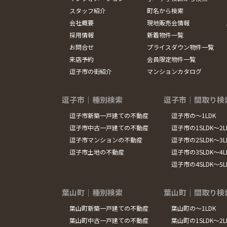
スタッフ紹介
町名から検索
会社概要
現地販売会情報
採用情報
新着物件一覧
お問合せ
プライスダウン物件一覧
来店予約
会員限定物件一覧
逗子市の街紹介
マンションカタログ
逗子市｜種別検索
逗子市｜間取り検
逗子市新築一戸建ての不動産
逗子市の～1LDK
逗子市中古一戸建ての不動産
逗子市の1SLDK～2L
逗子市マンションの不動産
逗子市の2SLDK～3L
逗子市土地の不動産
逗子市の3SLDK～4L
逗子市の4SLDK～5
葉山町｜種別検索
葉山町｜間取り検
葉山町新築一戸建ての不動産
葉山町の～1LDK
葉山町中古一戸建ての不動産
葉山町の1SLDK～2L