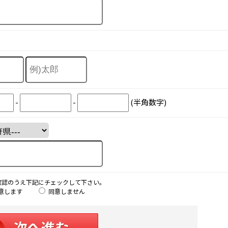
-
-
(半角数字)
確認のうえ下記にチェックして下さい。
意します
同意しません