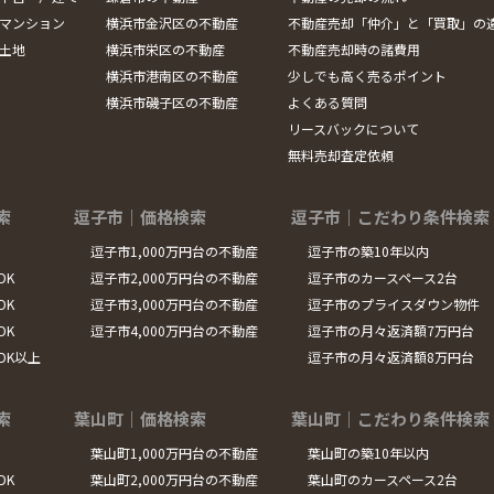
マンション
横浜市金沢区の不動産
不動産売却「仲介」と「買取」の
土地
横浜市栄区の不動産
不動産売却時の諸費用
横浜市港南区の不動産
少しでも高く売るポイント
横浜市磯子区の不動産
よくある質問
リースバックについて
無料売却査定依頼
索
逗子市｜価格検索
逗子市｜こだわり条件検索
逗子市1,000万円台の不動産
逗子市の築10年以内
DK
逗子市2,000万円台の不動産
逗子市のカースペース2台
DK
逗子市3,000万円台の不動産
逗子市のプライスダウン物件
DK
逗子市4,000万円台の不動産
逗子市の月々返済額7万円台
LDK以上
逗子市の月々返済額8万円台
索
葉山町｜価格検索
葉山町｜こだわり条件検索
葉山町1,000万円台の不動産
葉山町の築10年以内
DK
葉山町2,000万円台の不動産
葉山町のカースペース2台