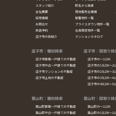
スタッフ紹介
町名から検索
会社概要
現地販売会情報
採用情報
新着物件一覧
お問合せ
プライスダウン物件一覧
来店予約
会員限定物件一覧
逗子市の街紹介
マンションカタログ
逗子市｜種別検索
逗子市｜間取り検
逗子市新築一戸建ての不動産
逗子市の～1LDK
逗子市中古一戸建ての不動産
逗子市の1SLDK～2L
逗子市マンションの不動産
逗子市の2SLDK～3L
逗子市土地の不動産
逗子市の3SLDK～4L
逗子市の4SLDK～5
葉山町｜種別検索
葉山町｜間取り検
葉山町新築一戸建ての不動産
葉山町の～1LDK
葉山町中古一戸建ての不動産
葉山町の1SLDK～2L