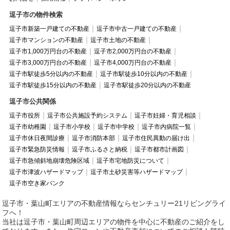
逗子市の物件検索
逗子市新築一戸建ての不動産
逗子市中古一戸建ての不動産
逗子市マンションの不動産
逗子市土地の不動産
逗子市1,000万円台の不動産
逗子市2,000万円台の不動産
逗子市3,000万円台の不動産
逗子市4,000万円台の不動産
逗子市駅徒歩5分以内の不動産
逗子市駅徒歩10分以内の不動産
逗子市駅徒歩15分以内の不動産
逗子市駅徒歩20分以内の不動産
逗子市公共関係
逗子市役所
逗子市公共施設予約システム
逗子市妊婦・育児相談
逗子市幼稚園
逗子市小学校
逗子市中学校
逗子市内病院一覧
逗子市休日夜間診療
逗子市消防本部
逗子市住民異動の届け出
逗子市緊急防災情報
逗子市ふるさと納税
逗子市都市計画図
逗子市急傾斜地崩壊危険区域
逗子市宅地防災について
逗子市津波ハザードマップ
逗子市土砂災害等ハザードマップ
逗子市空き家バンク
逗子市・葉山町エリアの不動産情報ならセンチュリー21リビングライ
フへ！
当社は逗子市・葉山町周辺エリアの物件を中心に不動産のご紹介をし