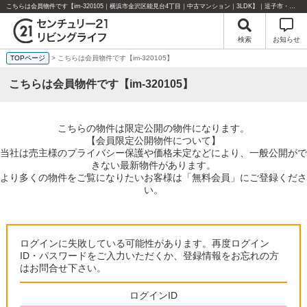
こちらは会員物件です【im-320105｜横浜市金沢区能見台4丁目｜中古マンション｜3LDK】｜逗子市・葉山町・湘南エリアの不動産のことならセンチュリー21リビングライフにお任せください！
検索
お知らせ
TOPページ
> こちらは会員物件です【im-320105】
こちらは会員物件です【im-320105】
こちらの物件は限定公開の物件になります。
【会員限定公開物件について】
当社は売主様のプライバシー保護や価格未定などにより、一般公開がで
きない最新物件があります。
より多くの物件をご覧になりたいお客様は「無料会員」にご登録くださ
い。
ログインに失敗している可能性があります。再度ログイン
ID・パスワードをご入力いただくか、登録情報をお忘れの方
はお問合せ下さい。
ログインID