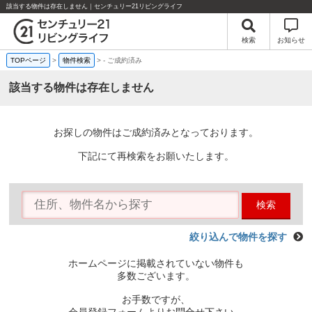
該当する物件は存在しません｜センチュリー21リビングライフ
検索
お知らせ
TOPページ
>
物件検索
>
-
ご成約済み
該当する物件は存在しません
お探しの物件はご成約済みとなっております。
下記にて再検索をお願いたします。
検索
絞り込んで物件を探す
ホームページに掲載されていない物件も
多数ございます。
お手数ですが、
会員登録フォームよりお問合せ下さい。