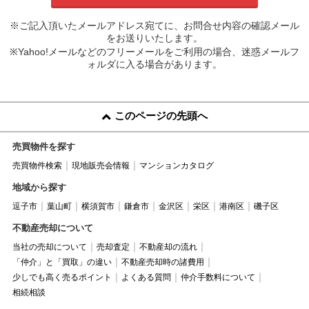
※ご記入頂いたメールアドレス宛てに、お問合せ内容の確認メール
をお送りいたします。
※Yahoo!メールなどのフリーメールをご利用の場合、迷惑メールフ
ォルダに入る場合があります。
このページの先頭へ
売買物件を探す
売買物件検索
現地販売会情報
マンションカタログ
地域から探す
逗子市
葉山町
横須賀市
鎌倉市
金沢区
栄区
港南区
磯子区
不動産売却について
当社の売却について
売却査定
不動産却の流れ
「仲介」と「買取」の違い
不動産売却時の諸費用
少しでも高く売るポイント
よくある質問
仲介手数料について
相続相談