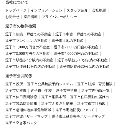
当社について
トップページ
インフォメーション
スタッフ紹介
会社概要
お問合せ
採用情報
プライバシーポリシー
逗子市の物件検索
逗子市新築一戸建ての不動産
逗子市中古一戸建ての不動産
逗子市マンションの不動産
逗子市土地の不動産
逗子市1,000万円台の不動産
逗子市2,000万円台の不動産
逗子市3,000万円台の不動産
逗子市4,000万円台の不動産
逗子市駅徒歩5分以内の不動産
逗子市駅徒歩10分以内の不動産
逗子市駅徒歩15分以内の不動産
逗子市駅徒歩20分以内の不動産
逗子市公共関係
逗子市役所
逗子市公共施設予約システム
逗子市妊婦・育児相談
逗子市幼稚園
逗子市小学校
逗子市中学校
逗子市内病院一覧
逗子市休日夜間診療
逗子市消防本部
逗子市住民異動の届け出
逗子市緊急防災情報
逗子市ふるさと納税
逗子市都市計画図
逗子市急傾斜地崩壊危険区域
逗子市宅地防災について
逗子市津波ハザードマップ
逗子市土砂災害等ハザードマップ
逗子市空き家バンク