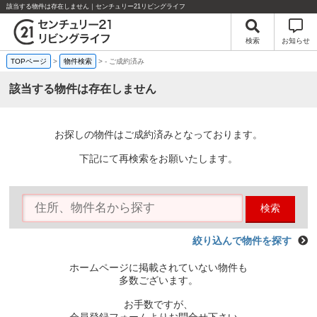
該当する物件は存在しません｜センチュリー21リビングライフ
検索
お知らせ
TOPページ
>
物件検索
>
-
ご成約済み
該当する物件は存在しません
お探しの物件はご成約済みとなっております。
下記にて再検索をお願いたします。
検索
絞り込んで物件を探す
ホームページに掲載されていない物件も
多数ございます。
お手数ですが、
会員登録フォームよりお問合せ下さい。