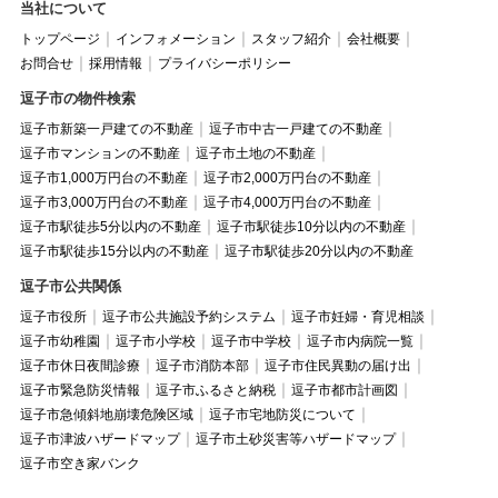
当社について
トップページ
インフォメーション
スタッフ紹介
会社概要
お問合せ
採用情報
プライバシーポリシー
逗子市の物件検索
逗子市新築一戸建ての不動産
逗子市中古一戸建ての不動産
逗子市マンションの不動産
逗子市土地の不動産
逗子市1,000万円台の不動産
逗子市2,000万円台の不動産
逗子市3,000万円台の不動産
逗子市4,000万円台の不動産
逗子市駅徒歩5分以内の不動産
逗子市駅徒歩10分以内の不動産
逗子市駅徒歩15分以内の不動産
逗子市駅徒歩20分以内の不動産
逗子市公共関係
逗子市役所
逗子市公共施設予約システム
逗子市妊婦・育児相談
逗子市幼稚園
逗子市小学校
逗子市中学校
逗子市内病院一覧
逗子市休日夜間診療
逗子市消防本部
逗子市住民異動の届け出
逗子市緊急防災情報
逗子市ふるさと納税
逗子市都市計画図
逗子市急傾斜地崩壊危険区域
逗子市宅地防災について
逗子市津波ハザードマップ
逗子市土砂災害等ハザードマップ
逗子市空き家バンク