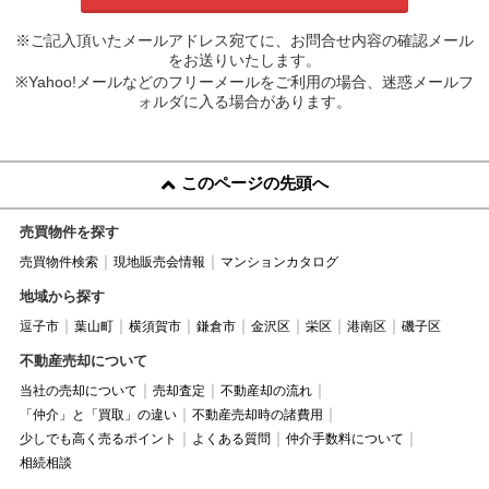
※ご記入頂いたメールアドレス宛てに、お問合せ内容の確認メール
をお送りいたします。
※Yahoo!メールなどのフリーメールをご利用の場合、迷惑メールフ
ォルダに入る場合があります。
このページの先頭へ
売買物件を探す
売買物件検索
現地販売会情報
マンションカタログ
地域から探す
逗子市
葉山町
横須賀市
鎌倉市
金沢区
栄区
港南区
磯子区
不動産売却について
当社の売却について
売却査定
不動産却の流れ
「仲介」と「買取」の違い
不動産売却時の諸費用
少しでも高く売るポイント
よくある質問
仲介手数料について
相続相談