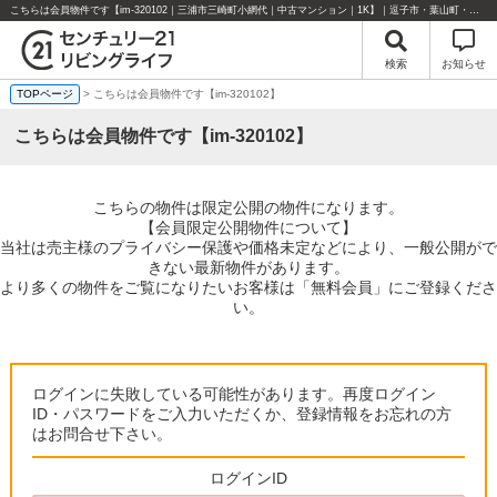
こちらは会員物件です【im-320102｜三浦市三崎町小網代｜中古マンション｜1K】｜逗子市・葉山町・湘南エリアの不動産のことならセンチュリー21リビングライフにお任せください！
検索
お知らせ
TOPページ
> こちらは会員物件です【im-320102】
こちらは会員物件です【im-320102】
こちらの物件は限定公開の物件になります。
【会員限定公開物件について】
当社は売主様のプライバシー保護や価格未定などにより、一般公開がで
きない最新物件があります。
より多くの物件をご覧になりたいお客様は「無料会員」にご登録くださ
い。
ログインに失敗している可能性があります。再度ログイン
ID・パスワードをご入力いただくか、登録情報をお忘れの方
はお問合せ下さい。
ログインID