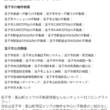
逗子市の物件検索
逗子市新築一戸建ての不動産
逗子市中古一戸建ての不動産
逗子市マンションの不動産
逗子市土地の不動産
逗子市1,000万円台の不動産
逗子市2,000万円台の不動産
逗子市3,000万円台の不動産
逗子市4,000万円台の不動産
逗子市駅徒歩5分以内の不動産
逗子市駅徒歩10分以内の不動産
逗子市駅徒歩15分以内の不動産
逗子市駅徒歩20分以内の不動産
逗子市公共関係
逗子市役所
逗子市公共施設予約システム
逗子市妊婦・育児相談
逗子市幼稚園
逗子市小学校
逗子市中学校
逗子市内病院一覧
逗子市休日夜間診療
逗子市消防本部
逗子市住民異動の届け出
逗子市緊急防災情報
逗子市ふるさと納税
逗子市都市計画図
逗子市急傾斜地崩壊危険区域
逗子市宅地防災について
逗子市津波ハザードマップ
逗子市土砂災害等ハザードマップ
逗子市空き家バンク
逗子市・葉山町エリアの不動産情報ならセンチュリー21リビングライ
フへ！
当社は逗子市・葉山町周辺エリアの物件を中心に不動産のご紹介をし