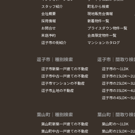
スタッフ紹介
町名から検索
会社概要
現地販売会情報
採用情報
新着物件一覧
お問合せ
プライスダウン物件一覧
来店予約
会員限定物件一覧
逗子市の街紹介
マンションカタログ
逗子市｜種別検索
逗子市｜間取り検
逗子市新築一戸建ての不動産
逗子市の～1LDK
逗子市中古一戸建ての不動産
逗子市の1SLDK～2L
逗子市マンションの不動産
逗子市の2SLDK～3L
逗子市土地の不動産
逗子市の3SLDK～4L
逗子市の4SLDK～5
葉山町｜種別検索
葉山町｜間取り検
葉山町新築一戸建ての不動産
葉山町の～1LDK
葉山町中古一戸建ての不動産
葉山町の1SLDK～2L