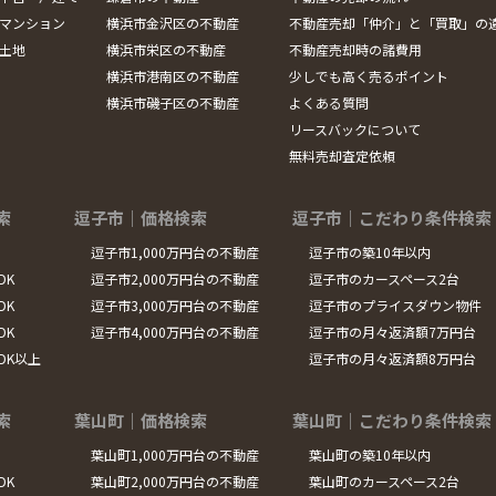
マンション
横浜市金沢区の不動産
不動産売却「仲介」と「買取」の
土地
横浜市栄区の不動産
不動産売却時の諸費用
横浜市港南区の不動産
少しでも高く売るポイント
横浜市磯子区の不動産
よくある質問
リースバックについて
無料売却査定依頼
索
逗子市｜価格検索
逗子市｜こだわり条件検索
逗子市1,000万円台の不動産
逗子市の築10年以内
DK
逗子市2,000万円台の不動産
逗子市のカースペース2台
DK
逗子市3,000万円台の不動産
逗子市のプライスダウン物件
DK
逗子市4,000万円台の不動産
逗子市の月々返済額7万円台
LDK以上
逗子市の月々返済額8万円台
索
葉山町｜価格検索
葉山町｜こだわり条件検索
葉山町1,000万円台の不動産
葉山町の築10年以内
DK
葉山町2,000万円台の不動産
葉山町のカースペース2台