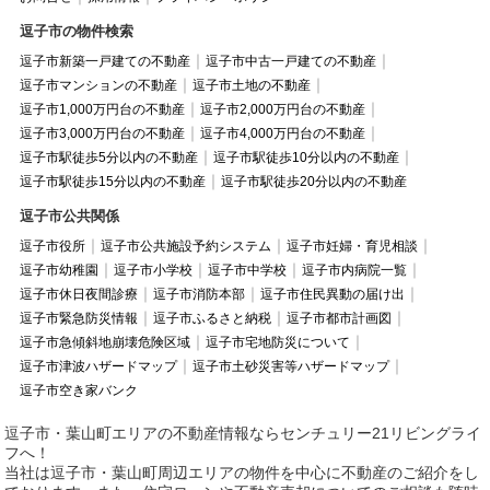
逗子市の物件検索
逗子市新築一戸建ての不動産
逗子市中古一戸建ての不動産
逗子市マンションの不動産
逗子市土地の不動産
逗子市1,000万円台の不動産
逗子市2,000万円台の不動産
逗子市3,000万円台の不動産
逗子市4,000万円台の不動産
逗子市駅徒歩5分以内の不動産
逗子市駅徒歩10分以内の不動産
逗子市駅徒歩15分以内の不動産
逗子市駅徒歩20分以内の不動産
逗子市公共関係
逗子市役所
逗子市公共施設予約システム
逗子市妊婦・育児相談
逗子市幼稚園
逗子市小学校
逗子市中学校
逗子市内病院一覧
逗子市休日夜間診療
逗子市消防本部
逗子市住民異動の届け出
逗子市緊急防災情報
逗子市ふるさと納税
逗子市都市計画図
逗子市急傾斜地崩壊危険区域
逗子市宅地防災について
逗子市津波ハザードマップ
逗子市土砂災害等ハザードマップ
逗子市空き家バンク
逗子市・葉山町エリアの不動産情報ならセンチュリー21リビングライ
フへ！
当社は逗子市・葉山町周辺エリアの物件を中心に不動産のご紹介をし