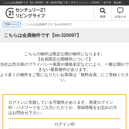
こちらは会員物件です【im-320097｜茅ヶ崎市円蔵1丁目｜中古マンション｜3LDK】｜逗子市・葉山町・湘南エリアの不動産のことならセンチュリー21リビングライフにお任せください！
検索
お知らせ
TOPページ
> こちらは会員物件です【im-320097】
こちらは会員物件です【im-320097】
こちらの物件は限定公開の物件になります。
【会員限定公開物件について】
当社は売主様のプライバシー保護や価格未定などにより、一般公開がで
きない最新物件があります。
より多くの物件をご覧になりたいお客様は「無料会員」にご登録くださ
い。
ログインに失敗している可能性があります。再度ログイン
ID・パスワードをご入力いただくか、登録情報をお忘れの方
はお問合せ下さい。
ログインID