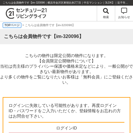
こちらは会員物件です【im-320096｜横浜市金沢区東朝比奈2丁目｜中古マンション｜3LDK】｜逗子市・葉山町・湘南エリアの不動産のことならセンチュリー21リビングライフにお任せください！
検索
お知らせ
TOPページ
> こちらは会員物件です【im-320096】
こちらは会員物件です【im-320096】
こちらの物件は限定公開の物件になります。
【会員限定公開物件について】
当社は売主様のプライバシー保護や価格未定などにより、一般公開がで
きない最新物件があります。
より多くの物件をご覧になりたいお客様は「無料会員」にご登録くださ
い。
ログインに失敗している可能性があります。再度ログイン
ID・パスワードをご入力いただくか、登録情報をお忘れの方
はお問合せ下さい。
ログインID