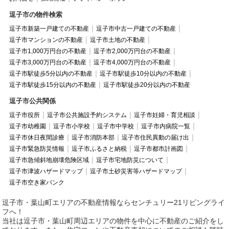
逗子市の物件検索
逗子市新築一戸建ての不動産
逗子市中古一戸建ての不動産
逗子市マンションの不動産
逗子市土地の不動産
逗子市1,000万円台の不動産
逗子市2,000万円台の不動産
逗子市3,000万円台の不動産
逗子市4,000万円台の不動産
逗子市駅徒歩5分以内の不動産
逗子市駅徒歩10分以内の不動産
逗子市駅徒歩15分以内の不動産
逗子市駅徒歩20分以内の不動産
逗子市公共関係
逗子市役所
逗子市公共施設予約システム
逗子市妊婦・育児相談
逗子市幼稚園
逗子市小学校
逗子市中学校
逗子市内病院一覧
逗子市休日夜間診療
逗子市消防本部
逗子市住民異動の届け出
逗子市緊急防災情報
逗子市ふるさと納税
逗子市都市計画図
逗子市急傾斜地崩壊危険区域
逗子市宅地防災について
逗子市津波ハザードマップ
逗子市土砂災害等ハザードマップ
逗子市空き家バンク
逗子市・葉山町エリアの不動産情報ならセンチュリー21リビングライ
フへ！
当社は逗子市・葉山町周辺エリアの物件を中心に不動産のご紹介をし