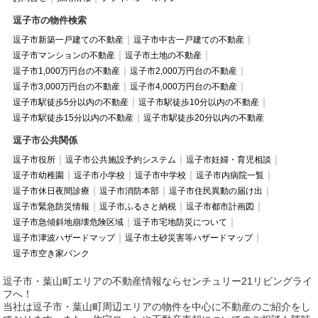
逗子市の物件検索
逗子市新築一戸建ての不動産
逗子市中古一戸建ての不動産
逗子市マンションの不動産
逗子市土地の不動産
逗子市1,000万円台の不動産
逗子市2,000万円台の不動産
逗子市3,000万円台の不動産
逗子市4,000万円台の不動産
逗子市駅徒歩5分以内の不動産
逗子市駅徒歩10分以内の不動産
逗子市駅徒歩15分以内の不動産
逗子市駅徒歩20分以内の不動産
逗子市公共関係
逗子市役所
逗子市公共施設予約システム
逗子市妊婦・育児相談
逗子市幼稚園
逗子市小学校
逗子市中学校
逗子市内病院一覧
逗子市休日夜間診療
逗子市消防本部
逗子市住民異動の届け出
逗子市緊急防災情報
逗子市ふるさと納税
逗子市都市計画図
逗子市急傾斜地崩壊危険区域
逗子市宅地防災について
逗子市津波ハザードマップ
逗子市土砂災害等ハザードマップ
逗子市空き家バンク
逗子市・葉山町エリアの不動産情報ならセンチュリー21リビングライ
フへ！
当社は逗子市・葉山町周辺エリアの物件を中心に不動産のご紹介をし