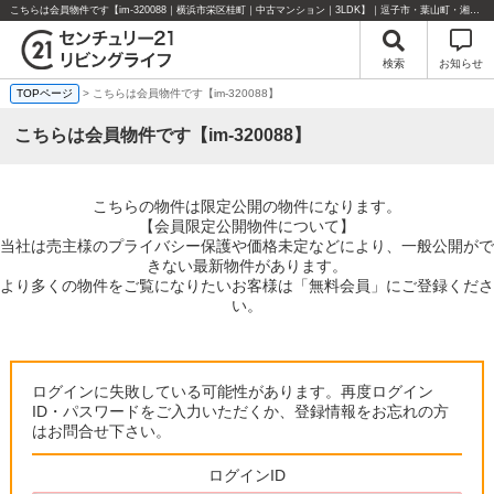
こちらは会員物件です【im-320088｜横浜市栄区桂町｜中古マンション｜3LDK】｜逗子市・葉山町・湘南エリアの不動産のことならセンチュリー21リビングライフにお任せください！
検索
お知らせ
TOPページ
> こちらは会員物件です【im-320088】
こちらは会員物件です【im-320088】
こちらの物件は限定公開の物件になります。
【会員限定公開物件について】
当社は売主様のプライバシー保護や価格未定などにより、一般公開がで
きない最新物件があります。
より多くの物件をご覧になりたいお客様は「無料会員」にご登録くださ
い。
ログインに失敗している可能性があります。再度ログイン
ID・パスワードをご入力いただくか、登録情報をお忘れの方
はお問合せ下さい。
ログインID