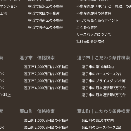
マンション
横浜市金沢区の不動産
不動産売却「仲介」と「買取」の
土地
横浜市栄区の不動産
不動産売却時の諸費用
横浜市港南区の不動産
少しでも高く売るポイント
横浜市磯子区の不動産
よくある質問
リースバックについて
無料売却査定依頼
索
逗子市｜価格検索
逗子市｜こだわり条件検索
逗子市1,000万円台の不動産
逗子市の築10年以内
DK
逗子市2,000万円台の不動産
逗子市のカースペース2台
DK
逗子市3,000万円台の不動産
逗子市のプライスダウン物件
DK
逗子市4,000万円台の不動産
逗子市の月々返済額7万円台
LDK以上
逗子市の月々返済額8万円台
索
葉山町｜価格検索
葉山町｜こだわり条件検索
葉山町1,000万円台の不動産
葉山町の築10年以内
DK
葉山町2,000万円台の不動産
葉山町のカースペース2台