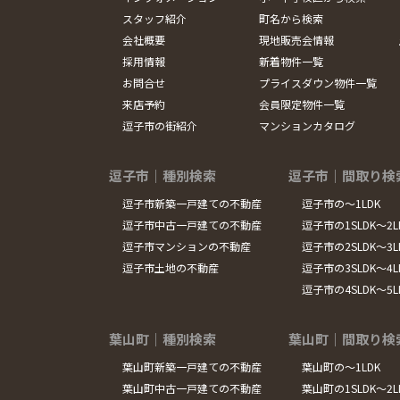
スタッフ紹介
町名から検索
会社概要
現地販売会情報
採用情報
新着物件一覧
お問合せ
プライスダウン物件一覧
来店予約
会員限定物件一覧
逗子市の街紹介
マンションカタログ
逗子市｜種別検索
逗子市｜間取り検
逗子市新築一戸建ての不動産
逗子市の～1LDK
逗子市中古一戸建ての不動産
逗子市の1SLDK～2L
逗子市マンションの不動産
逗子市の2SLDK～3L
逗子市土地の不動産
逗子市の3SLDK～4L
逗子市の4SLDK～5
葉山町｜種別検索
葉山町｜間取り検
葉山町新築一戸建ての不動産
葉山町の～1LDK
葉山町中古一戸建ての不動産
葉山町の1SLDK～2L