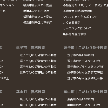
マンション
横浜市金沢区の不動産
不動産売却「仲介」と「買取」の
土地
横浜市栄区の不動産
不動産売却時の諸費用
横浜市港南区の不動産
少しでも高く売るポイント
横浜市磯子区の不動産
よくある質問
リースバックについて
無料売却査定依頼
索
逗子市｜価格検索
逗子市｜こだわり条件検索
逗子市1,000万円台の不動産
逗子市の築10年以内
DK
逗子市2,000万円台の不動産
逗子市のカースペース2台
DK
逗子市3,000万円台の不動産
逗子市のプライスダウン物件
DK
逗子市4,000万円台の不動産
逗子市の月々返済額7万円台
LDK以上
逗子市の月々返済額8万円台
索
葉山町｜価格検索
葉山町｜こだわり条件検索
葉山町1,000万円台の不動産
葉山町の築10年以内
DK
葉山町2,000万円台の不動産
葉山町のカースペース2台