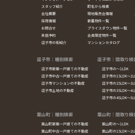
スタッフ紹介
町名から検索
会社概要
現地販売会情報
採用情報
新着物件一覧
お問合せ
プライスダウン物件一覧
来店予約
会員限定物件一覧
逗子市の街紹介
マンションカタログ
逗子市｜種別検索
逗子市｜間取り検
逗子市新築一戸建ての不動産
逗子市の～1LDK
逗子市中古一戸建ての不動産
逗子市の1SLDK～2L
逗子市マンションの不動産
逗子市の2SLDK～3L
逗子市土地の不動産
逗子市の3SLDK～4L
逗子市の4SLDK～5
葉山町｜種別検索
葉山町｜間取り検
葉山町新築一戸建ての不動産
葉山町の～1LDK
葉山町中古一戸建ての不動産
葉山町の1SLDK～2L