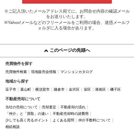
※ご記入頂いたメールアドレス宛てに、お問合せ内容の確認メール
をお送りいたします。
※Yahoo!メールなどのフリーメールをご利用の場合、迷惑メールフ
ォルダに入る場合があります。
このページの先頭へ
売買物件を探す
売買物件検索
現地販売会情報
マンションカタログ
地域から探す
逗子市
葉山町
横須賀市
鎌倉市
金沢区
栄区
港南区
磯子区
不動産売却について
当社の売却について
売却査定
不動産却の流れ
「仲介」と「買取」の違い
不動産売却時の諸費用
少しでも高く売るポイント
よくある質問
仲介手数料について
相続相談