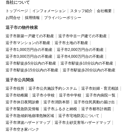
当社について
トップページ
インフォメーション
スタッフ紹介
会社概要
お問合せ
採用情報
プライバシーポリシー
逗子市の物件検索
逗子市新築一戸建ての不動産
逗子市中古一戸建ての不動産
逗子市マンションの不動産
逗子市土地の不動産
逗子市1,000万円台の不動産
逗子市2,000万円台の不動産
逗子市3,000万円台の不動産
逗子市4,000万円台の不動産
逗子市駅徒歩5分以内の不動産
逗子市駅徒歩10分以内の不動産
逗子市駅徒歩15分以内の不動産
逗子市駅徒歩20分以内の不動産
逗子市公共関係
逗子市役所
逗子市公共施設予約システム
逗子市妊婦・育児相談
逗子市幼稚園
逗子市小学校
逗子市中学校
逗子市内病院一覧
逗子市休日夜間診療
逗子市消防本部
逗子市住民異動の届け出
逗子市緊急防災情報
逗子市ふるさと納税
逗子市都市計画図
逗子市急傾斜地崩壊危険区域
逗子市宅地防災について
逗子市津波ハザードマップ
逗子市土砂災害等ハザードマップ
逗子市空き家バンク