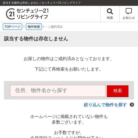
該当する物件は存在しません｜センチュリー21リビングライフ
検索
お知らせ
TOPページ
>
物件検索
>
-
ご成約済み
該当する物件は存在しません
お探しの物件はご成約済みとなっております。
下記にて再検索をお願いたします。
検索
絞り込んで物件を探す
ホームページに掲載されていない物件も
多数ございます。
お手数ですが、
会員登録フォームよりお問合せ下さい。