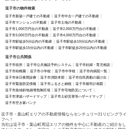
逗子市の物件検索
逗子市新築一戸建ての不動産
逗子市中古一戸建ての不動産
逗子市マンションの不動産
逗子市土地の不動産
逗子市1,000万円台の不動産
逗子市2,000万円台の不動産
逗子市3,000万円台の不動産
逗子市4,000万円台の不動産
逗子市駅徒歩5分以内の不動産
逗子市駅徒歩10分以内の不動産
逗子市駅徒歩15分以内の不動産
逗子市駅徒歩20分以内の不動産
逗子市公共関係
逗子市役所
逗子市公共施設予約システム
逗子市妊婦・育児相談
逗子市幼稚園
逗子市小学校
逗子市中学校
逗子市内病院一覧
逗子市休日夜間診療
逗子市消防本部
逗子市住民異動の届け出
逗子市緊急防災情報
逗子市ふるさと納税
逗子市都市計画図
逗子市急傾斜地崩壊危険区域
逗子市宅地防災について
逗子市津波ハザードマップ
逗子市土砂災害等ハザードマップ
逗子市空き家バンク
逗子市・葉山町エリアの不動産情報ならセンチュリー21リビングライ
フへ！
当社は逗子市・葉山町周辺エリアの物件を中心に不動産のご紹介をし