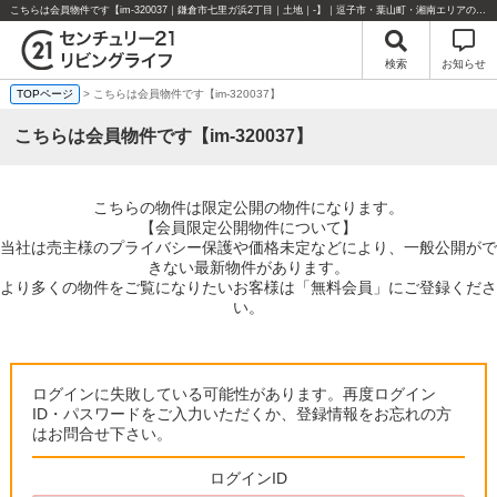
こちらは会員物件です【im-320037｜鎌倉市七里ガ浜2丁目｜土地｜-】｜逗子市・葉山町・湘南エリアの不動産のことならセンチュリー21リビングライフにお任せください！
検索
お知らせ
TOPページ
> こちらは会員物件です【im-320037】
こちらは会員物件です【im-320037】
こちらの物件は限定公開の物件になります。
【会員限定公開物件について】
当社は売主様のプライバシー保護や価格未定などにより、一般公開がで
きない最新物件があります。
より多くの物件をご覧になりたいお客様は「無料会員」にご登録くださ
い。
ログインに失敗している可能性があります。再度ログイン
ID・パスワードをご入力いただくか、登録情報をお忘れの方
はお問合せ下さい。
ログインID