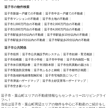
逗子市の物件検索
逗子市新築一戸建ての不動産
逗子市中古一戸建ての不動産
逗子市マンションの不動産
逗子市土地の不動産
逗子市1,000万円台の不動産
逗子市2,000万円台の不動産
逗子市3,000万円台の不動産
逗子市4,000万円台の不動産
逗子市駅徒歩5分以内の不動産
逗子市駅徒歩10分以内の不動産
逗子市駅徒歩15分以内の不動産
逗子市駅徒歩20分以内の不動産
逗子市公共関係
逗子市役所
逗子市公共施設予約システム
逗子市妊婦・育児相談
逗子市幼稚園
逗子市小学校
逗子市中学校
逗子市内病院一覧
逗子市休日夜間診療
逗子市消防本部
逗子市住民異動の届け出
逗子市緊急防災情報
逗子市ふるさと納税
逗子市都市計画図
逗子市急傾斜地崩壊危険区域
逗子市宅地防災について
逗子市津波ハザードマップ
逗子市土砂災害等ハザードマップ
逗子市空き家バンク
逗子市・葉山町エリアの不動産情報ならセンチュリー21リビングライ
フへ！
当社は逗子市・葉山町周辺エリアの物件を中心に不動産のご紹介をし