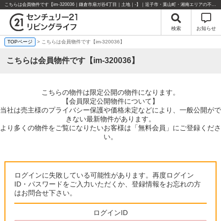
こちらは会員物件です【im-320036｜鎌倉市扇ガ谷4丁目｜土地｜-】｜逗子市・葉山町・湘南エリアの不動産のことならセンチュリー21リビングライフにお任せください！
検索
お知らせ
TOPページ
> こちらは会員物件です【im-320036】
こちらは会員物件です【im-320036】
こちらの物件は限定公開の物件になります。
【会員限定公開物件について】
当社は売主様のプライバシー保護や価格未定などにより、一般公開がで
きない最新物件があります。
より多くの物件をご覧になりたいお客様は「無料会員」にご登録くださ
い。
ログインに失敗している可能性があります。再度ログイン
ID・パスワードをご入力いただくか、登録情報をお忘れの方
はお問合せ下さい。
ログインID