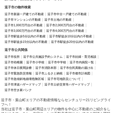
逗子市の物件検索
逗子市新築一戸建ての不動産
逗子市中古一戸建ての不動産
逗子市マンションの不動産
逗子市土地の不動産
逗子市1,000万円台の不動産
逗子市2,000万円台の不動産
逗子市3,000万円台の不動産
逗子市4,000万円台の不動産
逗子市駅徒歩5分以内の不動産
逗子市駅徒歩10分以内の不動産
逗子市駅徒歩15分以内の不動産
逗子市駅徒歩20分以内の不動産
逗子市公共関係
逗子市役所
逗子市公共施設予約システム
逗子市妊婦・育児相談
逗子市幼稚園
逗子市小学校
逗子市中学校
逗子市内病院一覧
逗子市休日夜間診療
逗子市消防本部
逗子市住民異動の届け出
逗子市緊急防災情報
逗子市ふるさと納税
逗子市都市計画図
逗子市急傾斜地崩壊危険区域
逗子市宅地防災について
逗子市津波ハザードマップ
逗子市土砂災害等ハザードマップ
逗子市空き家バンク
逗子市・葉山町エリアの不動産情報ならセンチュリー21リビングライ
フへ！
当社は逗子市・葉山町周辺エリアの物件を中心に不動産のご紹介をし