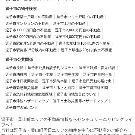
逗子市の物件検索
逗子市新築一戸建ての不動産
逗子市中古一戸建ての不動産
逗子市マンションの不動産
逗子市土地の不動産
逗子市1,000万円台の不動産
逗子市2,000万円台の不動産
逗子市3,000万円台の不動産
逗子市4,000万円台の不動産
逗子市駅徒歩5分以内の不動産
逗子市駅徒歩10分以内の不動産
逗子市駅徒歩15分以内の不動産
逗子市駅徒歩20分以内の不動産
逗子市公共関係
逗子市役所
逗子市公共施設予約システム
逗子市妊婦・育児相談
逗子市幼稚園
逗子市小学校
逗子市中学校
逗子市内病院一覧
逗子市休日夜間診療
逗子市消防本部
逗子市住民異動の届け出
逗子市緊急防災情報
逗子市ふるさと納税
逗子市都市計画図
逗子市急傾斜地崩壊危険区域
逗子市宅地防災について
逗子市津波ハザードマップ
逗子市土砂災害等ハザードマップ
逗子市空き家バンク
逗子市・葉山町エリアの不動産情報ならセンチュリー21リビングライ
フへ！
当社は逗子市・葉山町周辺エリアの物件を中心に不動産のご紹介をし