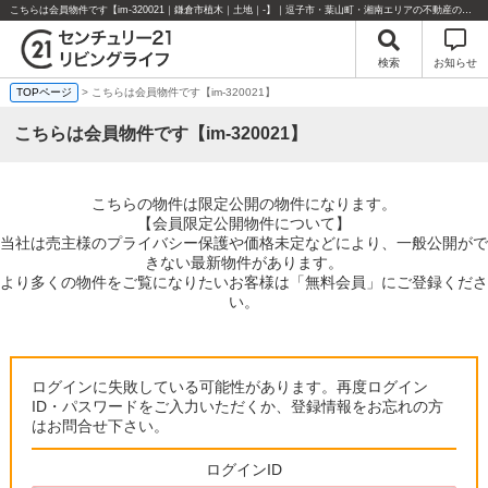
こちらは会員物件です【im-320021｜鎌倉市植木｜土地｜-】｜逗子市・葉山町・湘南エリアの不動産のことならセンチュリー21リビングライフにお任せください！
検索
お知らせ
TOPページ
> こちらは会員物件です【im-320021】
こちらは会員物件です【im-320021】
こちらの物件は限定公開の物件になります。
【会員限定公開物件について】
当社は売主様のプライバシー保護や価格未定などにより、一般公開がで
きない最新物件があります。
より多くの物件をご覧になりたいお客様は「無料会員」にご登録くださ
い。
ログインに失敗している可能性があります。再度ログイン
ID・パスワードをご入力いただくか、登録情報をお忘れの方
はお問合せ下さい。
ログインID