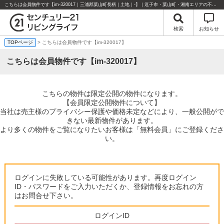
こちらは会員物件です【im-320017｜三浦郡葉山町長柄｜土地｜-】｜逗子市・葉山町・湘南エリアの不動産のことならセンチュリー21リビングライフにお任せください！
検索
お知らせ
TOPページ
> こちらは会員物件です【im-320017】
こちらは会員物件です【im-320017】
こちらの物件は限定公開の物件になります。
【会員限定公開物件について】
当社は売主様のプライバシー保護や価格未定などにより、一般公開がで
きない最新物件があります。
より多くの物件をご覧になりたいお客様は「無料会員」にご登録くださ
い。
ログインに失敗している可能性があります。再度ログイン
ID・パスワードをご入力いただくか、登録情報をお忘れの方
はお問合せ下さい。
ログインID