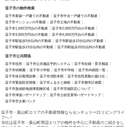
逗子市の物件検索
逗子市新築一戸建ての不動産
逗子市中古一戸建ての不動産
逗子市マンションの不動産
逗子市土地の不動産
逗子市1,000万円台の不動産
逗子市2,000万円台の不動産
逗子市3,000万円台の不動産
逗子市4,000万円台の不動産
逗子市駅徒歩5分以内の不動産
逗子市駅徒歩10分以内の不動産
逗子市駅徒歩15分以内の不動産
逗子市駅徒歩20分以内の不動産
逗子市公共関係
逗子市役所
逗子市公共施設予約システム
逗子市妊婦・育児相談
逗子市幼稚園
逗子市小学校
逗子市中学校
逗子市内病院一覧
逗子市休日夜間診療
逗子市消防本部
逗子市住民異動の届け出
逗子市緊急防災情報
逗子市ふるさと納税
逗子市都市計画図
逗子市急傾斜地崩壊危険区域
逗子市宅地防災について
逗子市津波ハザードマップ
逗子市土砂災害等ハザードマップ
逗子市空き家バンク
逗子市・葉山町エリアの不動産情報ならセンチュリー21リビングライ
フへ！
当社は逗子市・葉山町周辺エリアの物件を中心に不動産のご紹介をし