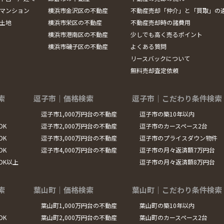
マンション
横浜市金沢区の不動産
不動産売却「仲介」と「買取」の
土地
横浜市栄区の不動産
不動産売却時の諸費用
横浜市港南区の不動産
少しでも高く売るポイント
横浜市磯子区の不動産
よくある質問
リースバックについて
無料売却査定依頼
索
逗子市｜価格検索
逗子市｜こだわり条件検索
逗子市1,000万円台の不動産
逗子市の築10年以内
DK
逗子市2,000万円台の不動産
逗子市のカースペース2台
DK
逗子市3,000万円台の不動産
逗子市のプライスダウン物件
DK
逗子市4,000万円台の不動産
逗子市の月々返済額7万円台
LDK以上
逗子市の月々返済額8万円台
索
葉山町｜価格検索
葉山町｜こだわり条件検索
葉山町1,000万円台の不動産
葉山町の築10年以内
DK
葉山町2,000万円台の不動産
葉山町のカースペース2台