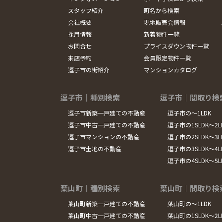
スタッフ紹介
町名から検索
会社概要
現地販売会情報
採用情報
新着物件一覧
お問合せ
プライスダウン物件一覧
来店予約
会員限定物件一覧
逗子市の街紹介
マンションカタログ
逗子市｜種別検索
逗子市｜間取り検
逗子市新築一戸建ての不動産
逗子市の～1LDK
逗子市中古一戸建ての不動産
逗子市の1SLDK～2L
逗子市マンションの不動産
逗子市の2SLDK～3L
逗子市土地の不動産
逗子市の3SLDK～4L
逗子市の4SLDK～5
葉山町｜種別検索
葉山町｜間取り検
葉山町新築一戸建ての不動産
葉山町の～1LDK
葉山町中古一戸建ての不動産
葉山町の1SLDK～2L