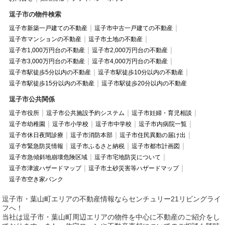
逗子市の物件検索
逗子市新築一戸建ての不動産
逗子市中古一戸建ての不動産
逗子市マンションの不動産
逗子市土地の不動産
逗子市1,000万円台の不動産
逗子市2,000万円台の不動産
逗子市3,000万円台の不動産
逗子市4,000万円台の不動産
逗子市駅徒歩5分以内の不動産
逗子市駅徒歩10分以内の不動産
逗子市駅徒歩15分以内の不動産
逗子市駅徒歩20分以内の不動産
逗子市公共関係
逗子市役所
逗子市公共施設予約システム
逗子市妊婦・育児相談
逗子市幼稚園
逗子市小学校
逗子市中学校
逗子市内病院一覧
逗子市休日夜間診療
逗子市消防本部
逗子市住民異動の届け出
逗子市緊急防災情報
逗子市ふるさと納税
逗子市都市計画図
逗子市急傾斜地崩壊危険区域
逗子市宅地防災について
逗子市津波ハザードマップ
逗子市土砂災害等ハザードマップ
逗子市空き家バンク
逗子市・葉山町エリアの不動産情報ならセンチュリー21リビングライ
フへ！
当社は逗子市・葉山町周辺エリアの物件を中心に不動産のご紹介をし