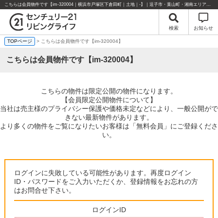
こちらは会員物件です【im-320004｜横浜市戸塚区下倉田町｜土地｜-】｜逗子市・葉山町・湘南エリアの不動産のことならセンチュリー21リビングライフにお任せください！
検索
お知らせ
TOPページ
> こちらは会員物件です【im-320004】
こちらは会員物件です【im-320004】
こちらの物件は限定公開の物件になります。
【会員限定公開物件について】
当社は売主様のプライバシー保護や価格未定などにより、一般公開がで
きない最新物件があります。
より多くの物件をご覧になりたいお客様は「無料会員」にご登録くださ
い。
ログインに失敗している可能性があります。再度ログイン
ID・パスワードをご入力いただくか、登録情報をお忘れの方
はお問合せ下さい。
ログインID