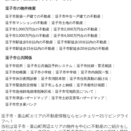
逗子市の物件検索
逗子市新築一戸建ての不動産
逗子市中古一戸建ての不動産
逗子市マンションの不動産
逗子市土地の不動産
逗子市1,000万円台の不動産
逗子市2,000万円台の不動産
逗子市3,000万円台の不動産
逗子市4,000万円台の不動産
逗子市駅徒歩5分以内の不動産
逗子市駅徒歩10分以内の不動産
逗子市駅徒歩15分以内の不動産
逗子市駅徒歩20分以内の不動産
逗子市公共関係
逗子市役所
逗子市公共施設予約システム
逗子市妊婦・育児相談
逗子市幼稚園
逗子市小学校
逗子市中学校
逗子市内病院一覧
逗子市休日夜間診療
逗子市消防本部
逗子市住民異動の届け出
逗子市緊急防災情報
逗子市ふるさと納税
逗子市都市計画図
逗子市急傾斜地崩壊危険区域
逗子市宅地防災について
逗子市津波ハザードマップ
逗子市土砂災害等ハザードマップ
逗子市空き家バンク
逗子市・葉山町エリアの不動産情報ならセンチュリー21リビングライ
フへ！
当社は逗子市・葉山町周辺エリアの物件を中心に不動産のご紹介をし