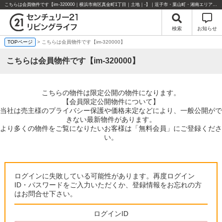
こちらは会員物件です【im-320000｜横浜市南区真金町1丁目｜土地｜-】｜逗子市・葉山町・湘南エリアの不動産のことならセンチュリー21リビングライフにお任せください！
検索
お知らせ
TOPページ
> こちらは会員物件です【im-320000】
こちらは会員物件です【im-320000】
こちらの物件は限定公開の物件になります。
【会員限定公開物件について】
当社は売主様のプライバシー保護や価格未定などにより、一般公開がで
きない最新物件があります。
より多くの物件をご覧になりたいお客様は「無料会員」にご登録くださ
い。
ログインに失敗している可能性があります。再度ログイン
ID・パスワードをご入力いただくか、登録情報をお忘れの方
はお問合せ下さい。
ログインID