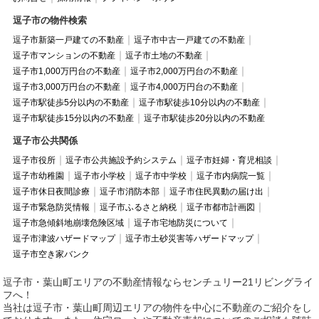
逗子市の物件検索
逗子市新築一戸建ての不動産
逗子市中古一戸建ての不動産
逗子市マンションの不動産
逗子市土地の不動産
逗子市1,000万円台の不動産
逗子市2,000万円台の不動産
逗子市3,000万円台の不動産
逗子市4,000万円台の不動産
逗子市駅徒歩5分以内の不動産
逗子市駅徒歩10分以内の不動産
逗子市駅徒歩15分以内の不動産
逗子市駅徒歩20分以内の不動産
逗子市公共関係
逗子市役所
逗子市公共施設予約システム
逗子市妊婦・育児相談
逗子市幼稚園
逗子市小学校
逗子市中学校
逗子市内病院一覧
逗子市休日夜間診療
逗子市消防本部
逗子市住民異動の届け出
逗子市緊急防災情報
逗子市ふるさと納税
逗子市都市計画図
逗子市急傾斜地崩壊危険区域
逗子市宅地防災について
逗子市津波ハザードマップ
逗子市土砂災害等ハザードマップ
逗子市空き家バンク
逗子市・葉山町エリアの不動産情報ならセンチュリー21リビングライ
フへ！
当社は逗子市・葉山町周辺エリアの物件を中心に不動産のご紹介をし