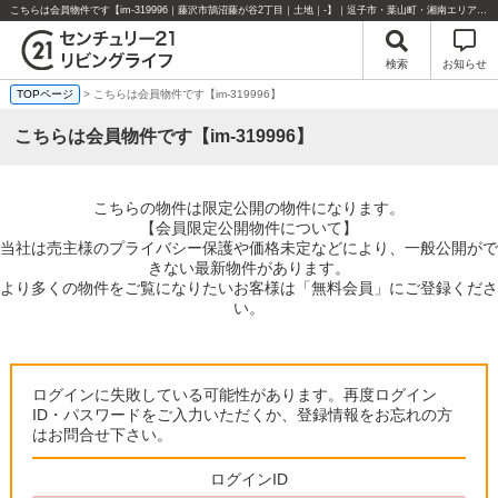
こちらは会員物件です【im-319996｜藤沢市鵠沼藤が谷2丁目｜土地｜-】｜逗子市・葉山町・湘南エリアの不動産のことならセンチュリー21リビングライフにお任せください！
検索
お知らせ
TOPページ
> こちらは会員物件です【im-319996】
こちらは会員物件です【im-319996】
こちらの物件は限定公開の物件になります。
【会員限定公開物件について】
当社は売主様のプライバシー保護や価格未定などにより、一般公開がで
きない最新物件があります。
より多くの物件をご覧になりたいお客様は「無料会員」にご登録くださ
い。
ログインに失敗している可能性があります。再度ログイン
ID・パスワードをご入力いただくか、登録情報をお忘れの方
はお問合せ下さい。
ログインID