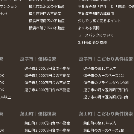
マンション
横浜市金沢区の不動産
不動産売却「仲介」と「買取」の
土地
横浜市栄区の不動産
不動産売却時の諸費用
横浜市港南区の不動産
少しでも高く売るポイント
横浜市磯子区の不動産
よくある質問
リースバックについて
無料売却査定依頼
索
逗子市｜価格検索
逗子市｜こだわり条件検索
逗子市1,000万円台の不動産
逗子市の築10年以内
DK
逗子市2,000万円台の不動産
逗子市のカースペース2台
DK
逗子市3,000万円台の不動産
逗子市のプライスダウン物件
DK
逗子市4,000万円台の不動産
逗子市の月々返済額7万円台
LDK以上
逗子市の月々返済額8万円台
索
葉山町｜価格検索
葉山町｜こだわり条件検索
葉山町1,000万円台の不動産
葉山町の築10年以内
DK
葉山町2,000万円台の不動産
葉山町のカースペース2台