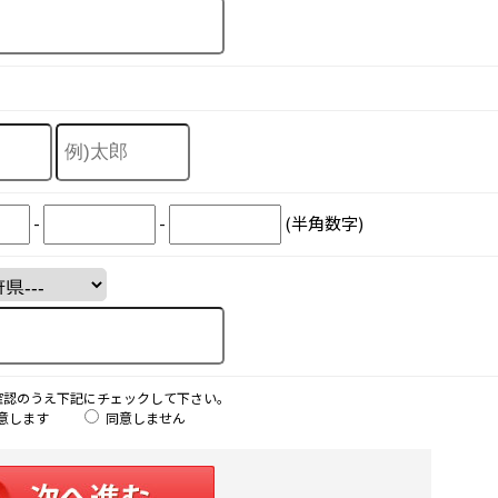
-
-
(半角数字)
確認のうえ下記にチェックして下さい。
意します
同意しません