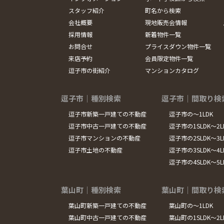
スタッフ紹介
町名から検索
会社概要
現地販売会情報
採用情報
新着物件一覧
お問合せ
プライスダウン物件一覧
来店予約
会員限定物件一覧
逗子市の街紹介
マンションカタログ
逗子市｜種別検索
逗子市｜間取り検
逗子市新築一戸建ての不動産
逗子市の～1LDK
逗子市中古一戸建ての不動産
逗子市の1SLDK～2L
逗子市マンションの不動産
逗子市の2SLDK～3L
逗子市土地の不動産
逗子市の3SLDK～4L
逗子市の4SLDK～5
葉山町｜種別検索
葉山町｜間取り検
葉山町新築一戸建ての不動産
葉山町の～1LDK
葉山町中古一戸建ての不動産
葉山町の1SLDK～2L