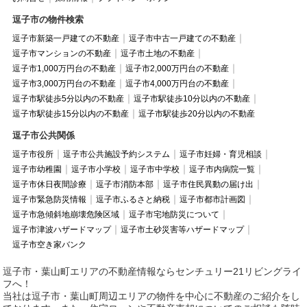
逗子市の物件検索
逗子市新築一戸建ての不動産
逗子市中古一戸建ての不動産
逗子市マンションの不動産
逗子市土地の不動産
逗子市1,000万円台の不動産
逗子市2,000万円台の不動産
逗子市3,000万円台の不動産
逗子市4,000万円台の不動産
逗子市駅徒歩5分以内の不動産
逗子市駅徒歩10分以内の不動産
逗子市駅徒歩15分以内の不動産
逗子市駅徒歩20分以内の不動産
逗子市公共関係
逗子市役所
逗子市公共施設予約システム
逗子市妊婦・育児相談
逗子市幼稚園
逗子市小学校
逗子市中学校
逗子市内病院一覧
逗子市休日夜間診療
逗子市消防本部
逗子市住民異動の届け出
逗子市緊急防災情報
逗子市ふるさと納税
逗子市都市計画図
逗子市急傾斜地崩壊危険区域
逗子市宅地防災について
逗子市津波ハザードマップ
逗子市土砂災害等ハザードマップ
逗子市空き家バンク
逗子市・葉山町エリアの不動産情報ならセンチュリー21リビングライ
フへ！
当社は逗子市・葉山町周辺エリアの物件を中心に不動産のご紹介をし