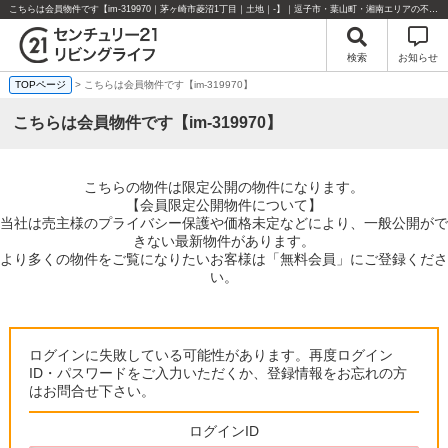
こちらは会員物件です【im-319970｜茅ヶ崎市菱沼1丁目｜土地｜-】｜逗子市・葉山町・湘南エリアの不動産のことならセンチュリー21リビングライフにお任せください！
検索
お知らせ
TOPページ
> こちらは会員物件です【im-319970】
こちらは会員物件です【im-319970】
こちらの物件は限定公開の物件になります。
【会員限定公開物件について】
当社は売主様のプライバシー保護や価格未定などにより、一般公開がで
きない最新物件があります。
より多くの物件をご覧になりたいお客様は「無料会員」にご登録くださ
い。
ログインに失敗している可能性があります。再度ログイン
ID・パスワードをご入力いただくか、登録情報をお忘れの方
はお問合せ下さい。
ログインID