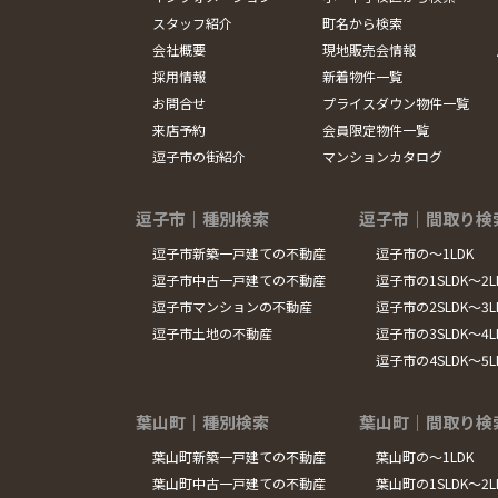
スタッフ紹介
町名から検索
会社概要
現地販売会情報
採用情報
新着物件一覧
お問合せ
プライスダウン物件一覧
来店予約
会員限定物件一覧
逗子市の街紹介
マンションカタログ
逗子市｜種別検索
逗子市｜間取り検
逗子市新築一戸建ての不動産
逗子市の～1LDK
逗子市中古一戸建ての不動産
逗子市の1SLDK～2L
逗子市マンションの不動産
逗子市の2SLDK～3L
逗子市土地の不動産
逗子市の3SLDK～4L
逗子市の4SLDK～5
葉山町｜種別検索
葉山町｜間取り検
葉山町新築一戸建ての不動産
葉山町の～1LDK
葉山町中古一戸建ての不動産
葉山町の1SLDK～2L