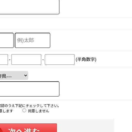
-
-
(半角数字)
確認のうえ下記にチェックして下さい。
意します
同意しません