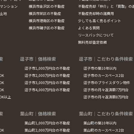
マンション
横浜市金沢区の不動産
不動産売却「仲介」と「買取」の
土地
横浜市栄区の不動産
不動産売却時の諸費用
横浜市港南区の不動産
少しでも高く売るポイント
横浜市磯子区の不動産
よくある質問
リースバックについて
無料売却査定依頼
索
逗子市｜価格検索
逗子市｜こだわり条件検索
逗子市1,000万円台の不動産
逗子市の築10年以内
DK
逗子市2,000万円台の不動産
逗子市のカースペース2台
DK
逗子市3,000万円台の不動産
逗子市のプライスダウン物件
DK
逗子市4,000万円台の不動産
逗子市の月々返済額7万円台
LDK以上
逗子市の月々返済額8万円台
索
葉山町｜価格検索
葉山町｜こだわり条件検索
葉山町1,000万円台の不動産
葉山町の築10年以内
DK
葉山町2,000万円台の不動産
葉山町のカースペース2台