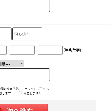
-
-
(半角数字)
確認のうえ下記にチェックして下さい。
意します
同意しません