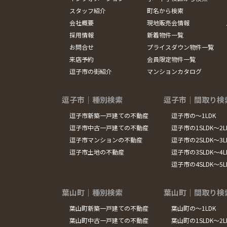
スタッフ紹介
町名から検索
会社概要
現地販売会情報
採用情報
新着物件一覧
お問合せ
プライスダウン物件一覧
来店予約
会員限定物件一覧
逗子市の街紹介
マンションカタログ
逗子市｜種別検索
逗子市｜間取り検
逗子市新築一戸建ての不動産
逗子市の～1LDK
逗子市中古一戸建ての不動産
逗子市の1SLDK～2L
逗子市マンションの不動産
逗子市の2SLDK～3L
逗子市土地の不動産
逗子市の3SLDK～4L
逗子市の4SLDK～5
葉山町｜種別検索
葉山町｜間取り検
葉山町新築一戸建ての不動産
葉山町の～1LDK
葉山町中古一戸建ての不動産
葉山町の1SLDK～2L