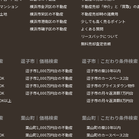
マンション
横浜市金沢区の不動産
不動産売却「仲介」と「買取」の
土地
横浜市栄区の不動産
不動産売却時の諸費用
横浜市港南区の不動産
少しでも高く売るポイント
横浜市磯子区の不動産
よくある質問
リースバックについて
無料売却査定依頼
索
逗子市｜価格検索
逗子市｜こだわり条件検索
逗子市1,000万円台の不動産
逗子市の築10年以内
DK
逗子市2,000万円台の不動産
逗子市のカースペース2台
DK
逗子市3,000万円台の不動産
逗子市のプライスダウン物件
DK
逗子市4,000万円台の不動産
逗子市の月々返済額7万円台
LDK以上
逗子市の月々返済額8万円台
索
葉山町｜価格検索
葉山町｜こだわり条件検索
葉山町1,000万円台の不動産
葉山町の築10年以内
DK
葉山町2,000万円台の不動産
葉山町のカースペース2台