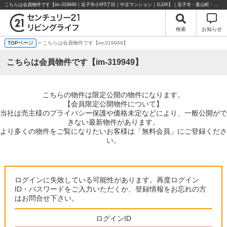
こちらは会員物件です【im-319949｜逗子市小坪5丁目｜中古マンション｜1LDK】｜逗子市・葉山町・湘南エリアの不動産のことならセンチュリー21リビングライフにお任せください！
検索
お知らせ
TOPページ
> こちらは会員物件です【im-319949】
こちらは会員物件です【im-319949】
こちらの物件は限定公開の物件になります。
【会員限定公開物件について】
当社は売主様のプライバシー保護や価格未定などにより、一般公開がで
きない最新物件があります。
より多くの物件をご覧になりたいお客様は「無料会員」にご登録くださ
い。
ログインに失敗している可能性があります。再度ログイン
ID・パスワードをご入力いただくか、登録情報をお忘れの方
はお問合せ下さい。
ログインID