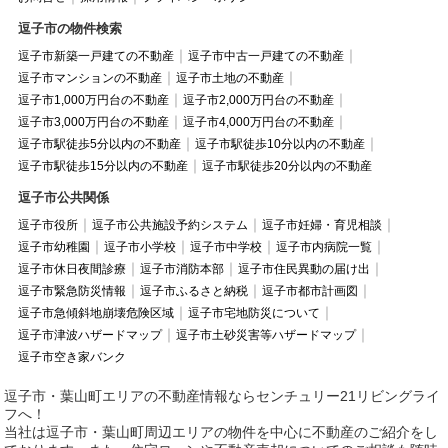
逗子市の物件検索
逗子市新築一戸建ての不動産
逗子市中古一戸建ての不動産
逗子市マンションの不動産
逗子市土地の不動産
逗子市1,000万円台の不動産
逗子市2,000万円台の不動産
逗子市3,000万円台の不動産
逗子市4,000万円台の不動産
逗子市駅徒歩5分以内の不動産
逗子市駅徒歩10分以内の不動産
逗子市駅徒歩15分以内の不動産
逗子市駅徒歩20分以内の不動産
逗子市公共関係
逗子市役所
逗子市公共施設予約システム
逗子市妊婦・育児相談
逗子市幼稚園
逗子市小学校
逗子市中学校
逗子市内病院一覧
逗子市休日夜間診療
逗子市消防本部
逗子市住民異動の届け出
逗子市緊急防災情報
逗子市ふるさと納税
逗子市都市計画図
逗子市急傾斜地崩壊危険区域
逗子市宅地防災について
逗子市津波ハザードマップ
逗子市土砂災害等ハザードマップ
逗子市空き家バンク
逗子市・葉山町エリアの不動産情報ならセンチュリー21リビングライ
フへ！
当社は逗子市・葉山町周辺エリアの物件を中心に不動産のご紹介をし