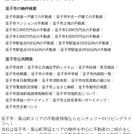
逗子市の物件検索
逗子市新築一戸建ての不動産
逗子市中古一戸建ての不動産
逗子市マンションの不動産
逗子市土地の不動産
逗子市1,000万円台の不動産
逗子市2,000万円台の不動産
逗子市3,000万円台の不動産
逗子市4,000万円台の不動産
逗子市駅徒歩5分以内の不動産
逗子市駅徒歩10分以内の不動産
逗子市駅徒歩15分以内の不動産
逗子市駅徒歩20分以内の不動産
逗子市公共関係
逗子市役所
逗子市公共施設予約システム
逗子市妊婦・育児相談
逗子市幼稚園
逗子市小学校
逗子市中学校
逗子市内病院一覧
逗子市休日夜間診療
逗子市消防本部
逗子市住民異動の届け出
逗子市緊急防災情報
逗子市ふるさと納税
逗子市都市計画図
逗子市急傾斜地崩壊危険区域
逗子市宅地防災について
逗子市津波ハザードマップ
逗子市土砂災害等ハザードマップ
逗子市空き家バンク
逗子市・葉山町エリアの不動産情報ならセンチュリー21リビングライ
フへ！
当社は逗子市・葉山町周辺エリアの物件を中心に不動産のご紹介をし