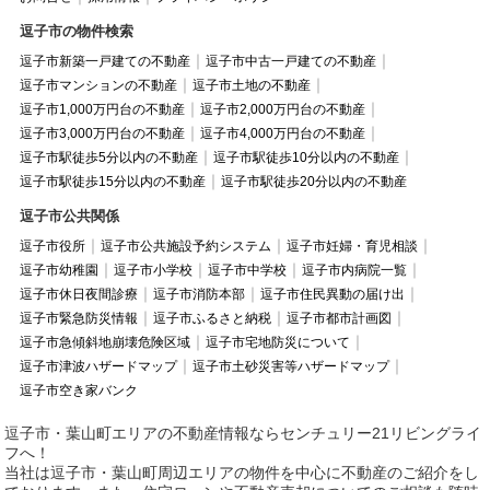
逗子市の物件検索
逗子市新築一戸建ての不動産
逗子市中古一戸建ての不動産
逗子市マンションの不動産
逗子市土地の不動産
逗子市1,000万円台の不動産
逗子市2,000万円台の不動産
逗子市3,000万円台の不動産
逗子市4,000万円台の不動産
逗子市駅徒歩5分以内の不動産
逗子市駅徒歩10分以内の不動産
逗子市駅徒歩15分以内の不動産
逗子市駅徒歩20分以内の不動産
逗子市公共関係
逗子市役所
逗子市公共施設予約システム
逗子市妊婦・育児相談
逗子市幼稚園
逗子市小学校
逗子市中学校
逗子市内病院一覧
逗子市休日夜間診療
逗子市消防本部
逗子市住民異動の届け出
逗子市緊急防災情報
逗子市ふるさと納税
逗子市都市計画図
逗子市急傾斜地崩壊危険区域
逗子市宅地防災について
逗子市津波ハザードマップ
逗子市土砂災害等ハザードマップ
逗子市空き家バンク
逗子市・葉山町エリアの不動産情報ならセンチュリー21リビングライ
フへ！
当社は逗子市・葉山町周辺エリアの物件を中心に不動産のご紹介をし