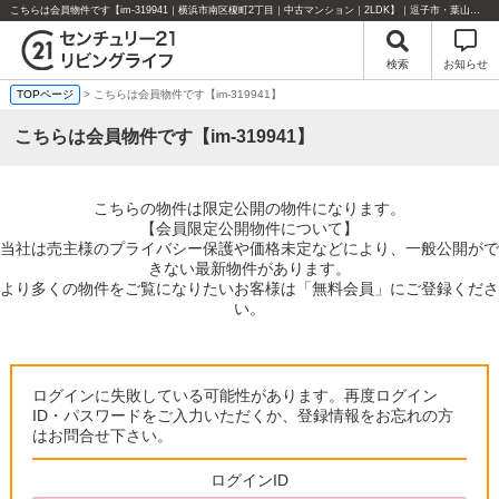
こちらは会員物件です【im-319941｜横浜市南区榎町2丁目｜中古マンション｜2LDK】｜逗子市・葉山町・湘南エリアの不動産のことならセンチュリー21リビングライフにお任せください！
検索
お知らせ
TOPページ
> こちらは会員物件です【im-319941】
こちらは会員物件です【im-319941】
こちらの物件は限定公開の物件になります。
【会員限定公開物件について】
当社は売主様のプライバシー保護や価格未定などにより、一般公開がで
きない最新物件があります。
より多くの物件をご覧になりたいお客様は「無料会員」にご登録くださ
い。
ログインに失敗している可能性があります。再度ログイン
ID・パスワードをご入力いただくか、登録情報をお忘れの方
はお問合せ下さい。
ログインID