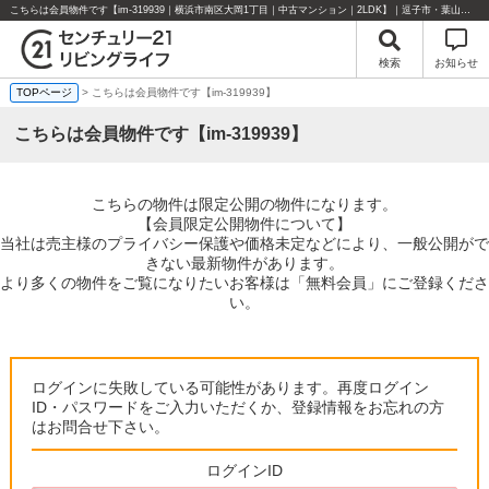
こちらは会員物件です【im-319939｜横浜市南区大岡1丁目｜中古マンション｜2LDK】｜逗子市・葉山町・湘南エリアの不動産のことならセンチュリー21リビングライフにお任せください！
検索
お知らせ
TOPページ
> こちらは会員物件です【im-319939】
こちらは会員物件です【im-319939】
こちらの物件は限定公開の物件になります。
【会員限定公開物件について】
当社は売主様のプライバシー保護や価格未定などにより、一般公開がで
きない最新物件があります。
より多くの物件をご覧になりたいお客様は「無料会員」にご登録くださ
い。
ログインに失敗している可能性があります。再度ログイン
ID・パスワードをご入力いただくか、登録情報をお忘れの方
はお問合せ下さい。
ログインID