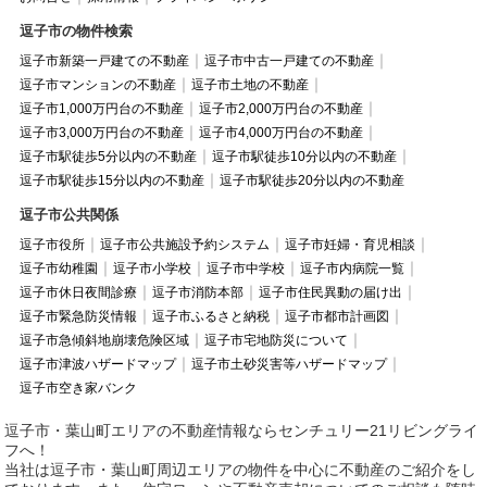
逗子市の物件検索
逗子市新築一戸建ての不動産
逗子市中古一戸建ての不動産
逗子市マンションの不動産
逗子市土地の不動産
逗子市1,000万円台の不動産
逗子市2,000万円台の不動産
逗子市3,000万円台の不動産
逗子市4,000万円台の不動産
逗子市駅徒歩5分以内の不動産
逗子市駅徒歩10分以内の不動産
逗子市駅徒歩15分以内の不動産
逗子市駅徒歩20分以内の不動産
逗子市公共関係
逗子市役所
逗子市公共施設予約システム
逗子市妊婦・育児相談
逗子市幼稚園
逗子市小学校
逗子市中学校
逗子市内病院一覧
逗子市休日夜間診療
逗子市消防本部
逗子市住民異動の届け出
逗子市緊急防災情報
逗子市ふるさと納税
逗子市都市計画図
逗子市急傾斜地崩壊危険区域
逗子市宅地防災について
逗子市津波ハザードマップ
逗子市土砂災害等ハザードマップ
逗子市空き家バンク
逗子市・葉山町エリアの不動産情報ならセンチュリー21リビングライ
フへ！
当社は逗子市・葉山町周辺エリアの物件を中心に不動産のご紹介をし