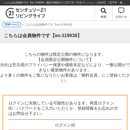
こちらは会員物件です【im-319938｜横浜市南区六ツ川3丁目｜中古マンション｜2LDK】｜逗子市・葉山町・湘南エリアの不動産のことならセンチュリー21リビングライフにお任せください！
検索
お知らせ
TOPページ
> こちらは会員物件です【im-319938】
こちらは会員物件です【im-319938】
こちらの物件は限定公開の物件になります。
【会員限定公開物件について】
当社は売主様のプライバシー保護や価格未定などにより、一般公開がで
きない最新物件があります。
より多くの物件をご覧になりたいお客様は「無料会員」にご登録くださ
い。
ログインに失敗している可能性があります。再度ログイン
ID・パスワードをご入力いただくか、登録情報をお忘れの方
はお問合せ下さい。
ログインID