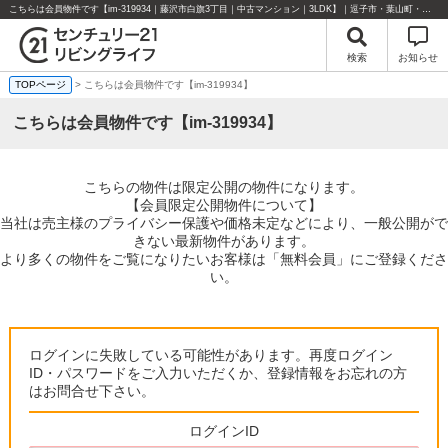
こちらは会員物件です【im-319934｜藤沢市白旗3丁目｜中古マンション｜3LDK】｜逗子市・葉山町・湘南エリアの不動産のことならセンチュリー21リビングライフにお任せください！
検索
お知らせ
TOPページ
> こちらは会員物件です【im-319934】
こちらは会員物件です【im-319934】
こちらの物件は限定公開の物件になります。
【会員限定公開物件について】
当社は売主様のプライバシー保護や価格未定などにより、一般公開がで
きない最新物件があります。
より多くの物件をご覧になりたいお客様は「無料会員」にご登録くださ
い。
ログインに失敗している可能性があります。再度ログイン
ID・パスワードをご入力いただくか、登録情報をお忘れの方
はお問合せ下さい。
ログインID