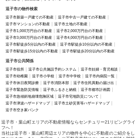
逗子市の物件検索
逗子市新築一戸建ての不動産
逗子市中古一戸建ての不動産
逗子市マンションの不動産
逗子市土地の不動産
逗子市1,000万円台の不動産
逗子市2,000万円台の不動産
逗子市3,000万円台の不動産
逗子市4,000万円台の不動産
逗子市駅徒歩5分以内の不動産
逗子市駅徒歩10分以内の不動産
逗子市駅徒歩15分以内の不動産
逗子市駅徒歩20分以内の不動産
逗子市公共関係
逗子市役所
逗子市公共施設予約システム
逗子市妊婦・育児相談
逗子市幼稚園
逗子市小学校
逗子市中学校
逗子市内病院一覧
逗子市休日夜間診療
逗子市消防本部
逗子市住民異動の届け出
逗子市緊急防災情報
逗子市ふるさと納税
逗子市都市計画図
逗子市急傾斜地崩壊危険区域
逗子市宅地防災について
逗子市津波ハザードマップ
逗子市土砂災害等ハザードマップ
逗子市空き家バンク
逗子市・葉山町エリアの不動産情報ならセンチュリー21リビングライ
フへ！
当社は逗子市・葉山町周辺エリアの物件を中心に不動産のご紹介をし