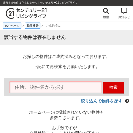
該当する物件は存在しません｜センチュリー21リビングライフ
検索
お知らせ
TOPページ
>
物件検索
>
-
ご成約済み
該当する物件は存在しません
お探しの物件はご成約済みとなっております。
下記にて再検索をお願いたします。
検索
絞り込んで物件を探す
ホームページに掲載されていない物件も
多数ございます。
お手数ですが、
会員登録フォームよりお問合せ下さい。