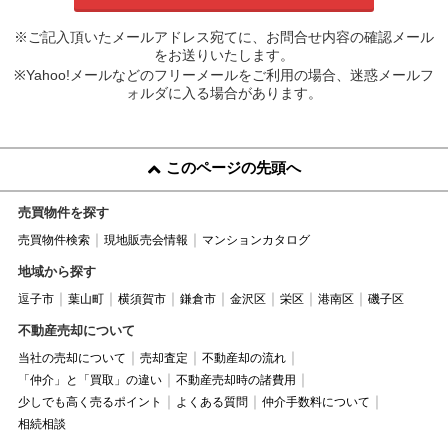
※ご記入頂いたメールアドレス宛てに、お問合せ内容の確認メール
をお送りいたします。
※Yahoo!メールなどのフリーメールをご利用の場合、迷惑メールフ
ォルダに入る場合があります。
このページの先頭へ
売買物件を探す
売買物件検索
現地販売会情報
マンションカタログ
地域から探す
逗子市
葉山町
横須賀市
鎌倉市
金沢区
栄区
港南区
磯子区
不動産売却について
当社の売却について
売却査定
不動産却の流れ
「仲介」と「買取」の違い
不動産売却時の諸費用
少しでも高く売るポイント
よくある質問
仲介手数料について
相続相談