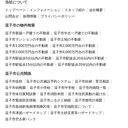
当社について
トップページ
インフォメーション
スタッフ紹介
会社概要
お問合せ
採用情報
プライバシーポリシー
逗子市の物件検索
逗子市新築一戸建ての不動産
逗子市中古一戸建ての不動産
逗子市マンションの不動産
逗子市土地の不動産
逗子市1,000万円台の不動産
逗子市2,000万円台の不動産
逗子市3,000万円台の不動産
逗子市4,000万円台の不動産
逗子市駅徒歩5分以内の不動産
逗子市駅徒歩10分以内の不動産
逗子市駅徒歩15分以内の不動産
逗子市駅徒歩20分以内の不動産
逗子市公共関係
逗子市役所
逗子市公共施設予約システム
逗子市妊婦・育児相談
逗子市幼稚園
逗子市小学校
逗子市中学校
逗子市内病院一覧
逗子市休日夜間診療
逗子市消防本部
逗子市住民異動の届け出
逗子市緊急防災情報
逗子市ふるさと納税
逗子市都市計画図
逗子市急傾斜地崩壊危険区域
逗子市宅地防災について
逗子市津波ハザードマップ
逗子市土砂災害等ハザードマップ
逗子市空き家バンク