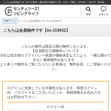
こちらは会員物件です【im-319932｜横須賀市池田町1丁目｜中古一戸建て｜3LDK】｜逗子市・葉山町・湘南エリアの不動産のことならセンチュリー21リビングライフにお任せください！
検索
お知らせ
TOPページ
> こちらは会員物件です【im-319932】
こちらは会員物件です【im-319932】
こちらの物件は限定公開の物件になります。
【会員限定公開物件について】
当社は売主様のプライバシー保護や価格未定などにより、一般公開がで
きない最新物件があります。
より多くの物件をご覧になりたいお客様は「無料会員」にご登録くださ
い。
ログインに失敗している可能性があります。再度ログイン
ID・パスワードをご入力いただくか、登録情報をお忘れの方
はお問合せ下さい。
ログインID