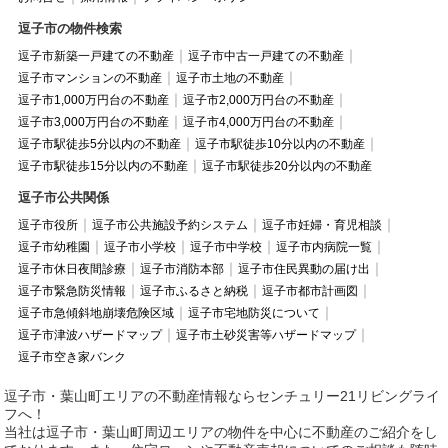
逗子市の物件検索
逗子市新築一戸建ての不動産
逗子市中古一戸建ての不動産
逗子市マンションの不動産
逗子市土地の不動産
逗子市1,000万円台の不動産
逗子市2,000万円台の不動産
逗子市3,000万円台の不動産
逗子市4,000万円台の不動産
逗子市駅徒歩5分以内の不動産
逗子市駅徒歩10分以内の不動産
逗子市駅徒歩15分以内の不動産
逗子市駅徒歩20分以内の不動産
逗子市公共関係
逗子市役所
逗子市公共施設予約システム
逗子市妊婦・育児相談
逗子市幼稚園
逗子市小学校
逗子市中学校
逗子市内病院一覧
逗子市休日夜間診療
逗子市消防本部
逗子市住民異動の届け出
逗子市緊急防災情報
逗子市ふるさと納税
逗子市都市計画図
逗子市急傾斜地崩壊危険区域
逗子市宅地防災について
逗子市津波ハザードマップ
逗子市土砂災害等ハザードマップ
逗子市空き家バンク
逗子市・葉山町エリアの不動産情報ならセンチュリー21リビングライ
フへ！
当社は逗子市・葉山町周辺エリアの物件を中心に不動産のご紹介をし