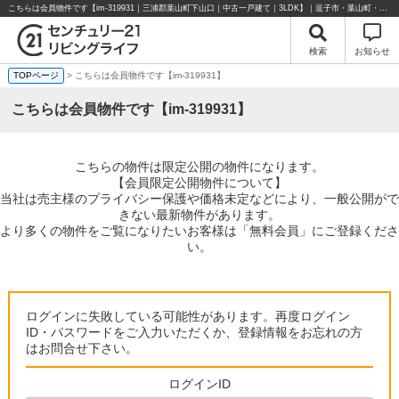
こちらは会員物件です【im-319931｜三浦郡葉山町下山口｜中古一戸建て｜3LDK】｜逗子市・葉山町・湘南エリアの不動産のことならセンチュリー21リビングライフにお任せください！
検索
お知らせ
TOPページ
> こちらは会員物件です【im-319931】
こちらは会員物件です【im-319931】
こちらの物件は限定公開の物件になります。
【会員限定公開物件について】
当社は売主様のプライバシー保護や価格未定などにより、一般公開がで
きない最新物件があります。
より多くの物件をご覧になりたいお客様は「無料会員」にご登録くださ
い。
ログインに失敗している可能性があります。再度ログイン
ID・パスワードをご入力いただくか、登録情報をお忘れの方
はお問合せ下さい。
ログインID