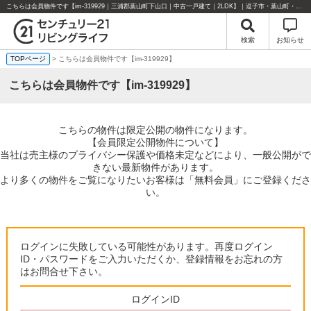
こちらは会員物件です【im-319929｜三浦郡葉山町下山口｜中古一戸建て｜2LDK】｜逗子市・葉山町・湘南エリアの不動産のことならセンチュリー21リビングライフにお任せください！
検索
お知らせ
TOPページ
> こちらは会員物件です【im-319929】
こちらは会員物件です【im-319929】
こちらの物件は限定公開の物件になります。
【会員限定公開物件について】
当社は売主様のプライバシー保護や価格未定などにより、一般公開がで
きない最新物件があります。
より多くの物件をご覧になりたいお客様は「無料会員」にご登録くださ
い。
ログインに失敗している可能性があります。再度ログイン
ID・パスワードをご入力いただくか、登録情報をお忘れの方
はお問合せ下さい。
ログインID