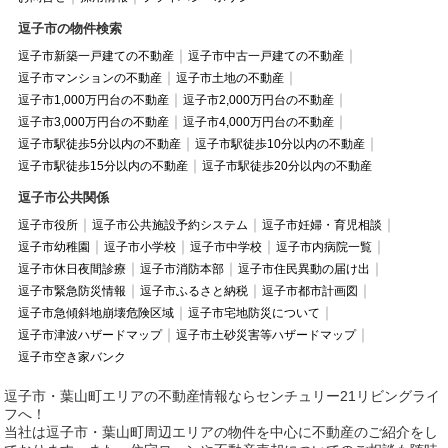
逗子市の物件検索
逗子市新築一戸建ての不動産
逗子市中古一戸建ての不動産
逗子市マンションの不動産
逗子市土地の不動産
逗子市1,000万円台の不動産
逗子市2,000万円台の不動産
逗子市3,000万円台の不動産
逗子市4,000万円台の不動産
逗子市駅徒歩5分以内の不動産
逗子市駅徒歩10分以内の不動産
逗子市駅徒歩15分以内の不動産
逗子市駅徒歩20分以内の不動産
逗子市公共関係
逗子市役所
逗子市公共施設予約システム
逗子市妊婦・育児相談
逗子市幼稚園
逗子市小学校
逗子市中学校
逗子市内病院一覧
逗子市休日夜間診療
逗子市消防本部
逗子市住民異動の届け出
逗子市緊急防災情報
逗子市ふるさと納税
逗子市都市計画図
逗子市急傾斜地崩壊危険区域
逗子市宅地防災について
逗子市津波ハザードマップ
逗子市土砂災害等ハザードマップ
逗子市空き家バンク
逗子市・葉山町エリアの不動産情報ならセンチュリー21リビングライ
フへ！
当社は逗子市・葉山町周辺エリアの物件を中心に不動産のご紹介をし